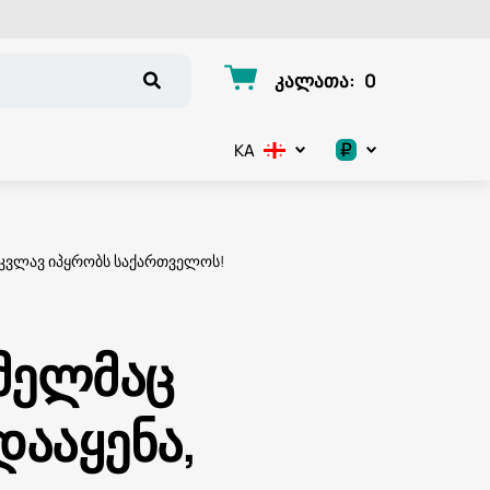
კალათა
:
0
₽
KA
.د.ب
د.إ
, კვლავ იპყრობს საქართველოს!
$
€
ომელმაც
ر.ق
დააყენა,
ر.ع.