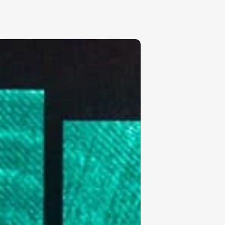
₽
ر.س
£