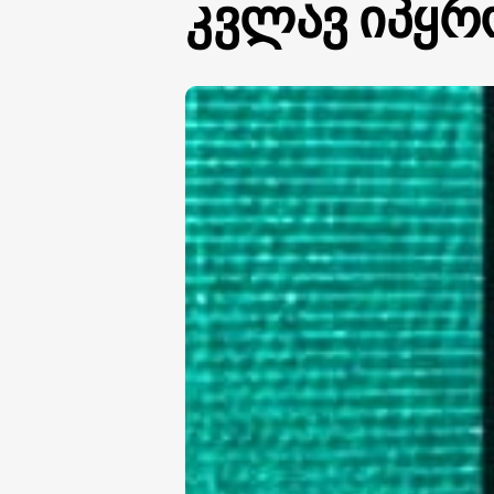
კვლავ იპყრ