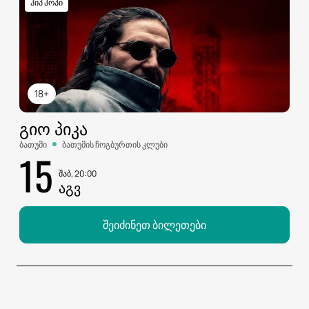
ჰიპ ჰოპი
18+
ᲒᲘᲝ ᲞᲘᲙᲐ
ბათუმი
ბათუმის ჩოგბურთის კლუბი
15
შაბ, 20:00
ᲐᲒᲕ
შეიძინეთ ბილეთები