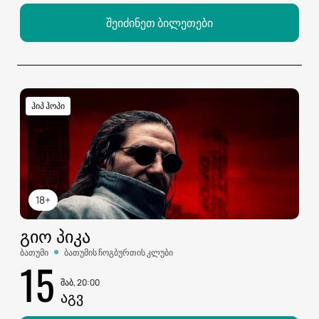
შეიძინეთ ბილეთები
ჰიპ ჰოპი
18+
ᲒᲘᲝ ᲞᲘᲙᲐ
ბათუმი
ბათუმის ჩოგბურთის კლუბი
15
შაბ, 20:00
ᲐᲒᲕ