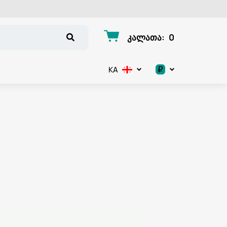
კალათა
:
0
₽
KA
.د.ب
د.إ
$
€
ر.ق
ر.ع.