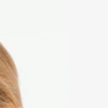
₽
ر.س
£