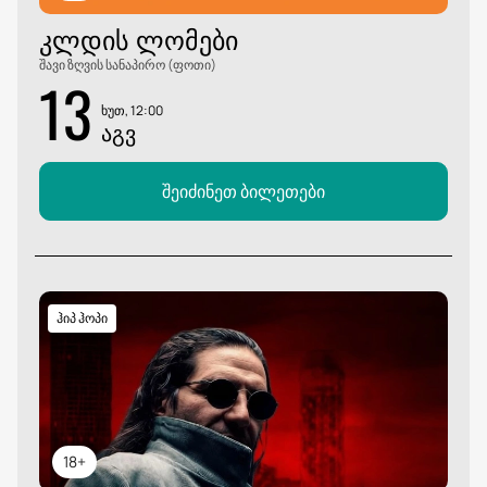
ᲙᲚᲓᲘᲡ ᲚᲝᲛᲔᲑᲘ
შავი ზღვის სანაპირო (ფოთი)
13
ხუთ, 12:00
ᲐᲒᲕ
შეიძინეთ ბილეთები
ჰიპ ჰოპი
18+