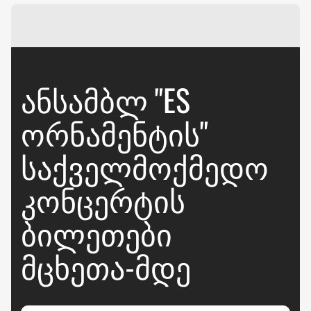
ᲐᲜᲡᲐᲛᲑᲚ "ES
ᲝᲠᲜᲐᲛᲔᲜᲢᲘᲡ"
ᲡᲐᲥᲕᲔᲚᲛᲝᲥᲛᲔᲓᲝ
ᲙᲝᲜᲪᲔᲠᲢᲘᲡ
ᲑᲘᲚᲔᲗᲔᲑᲘ
ᲛᲪᲮᲔᲗᲐ-ᲛᲓᲔ