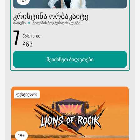
ᲙᲠᲘᲡᲢᲘᲜᲐ ᲝᲠᲑᲐᲙᲐᲘᲢᲔ
ბათუმი
ბათუმის ჩოგბურთის კლუბი
7
პარ, 18:00
ᲐᲒᲕ
შეიძინეთ ბილეთები
ფესტივალი
18+