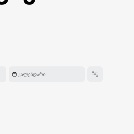
₽
ر.س
£