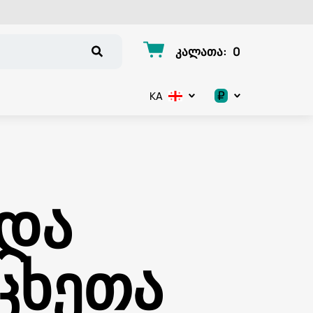
კალათა
:
0
₽
KA
.د.ب
د.إ
 და
$
€
ცხეთა
ر.ق
ر.ع.