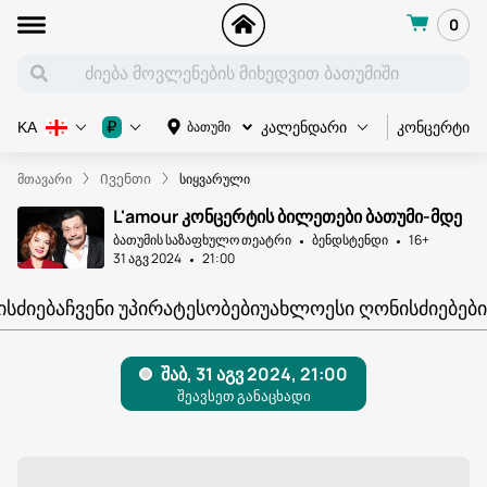
0
კონცერტი
₽
ბათუმი
KA
კალენდარი
მთავარი
Ივენთი
სიყვარული
L'amour კონცერტის ბილეთები ბათუმი-მდე
ბათუმის საზაფხულო თეატრი
ბენდსტენდი
16+
31 აგვ 2024
21:00
ᲘᲡᲫᲘᲔᲑᲐ
ᲩᲕᲔᲜᲘ ᲣᲞᲘᲠᲐᲢᲔᲡᲝᲑᲔᲑᲘ
ᲣᲐᲮᲚᲝᲔᲡᲘ ᲦᲝᲜᲘᲡᲫᲘᲔᲑᲔᲑᲘ