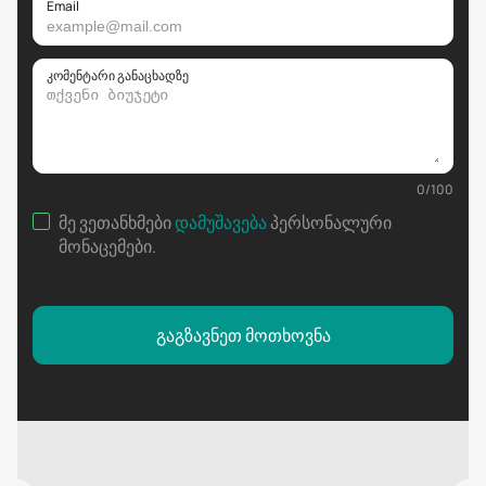
Email
კომენტარი განაცხადზე
0
/
100
მე ვეთანხმები
დამუშავება
პერსონალური
მონაცემები
.
გაგზავნეთ მოთხოვნა