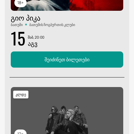
18+
ᲒᲘᲝ ᲞᲘᲙᲐ
ბათუმი
ბათუმის ჩოგბურთის კლუბი
15
შაბ, 20:00
ᲐᲒᲕ
შეიძინეთ ბილეთები
კლდე
12+