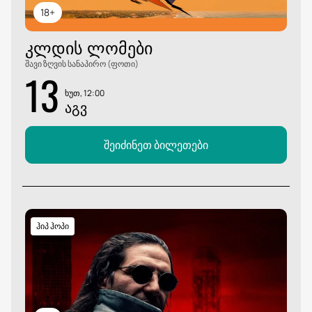
18+
თეატრის მყუდრო ატმოსფეროში.
ᲙᲚᲓᲘᲡ ᲚᲝᲛᲔᲑᲘ
შავი ზღვის სანაპირო (ფოთი)
13
ხუთ, 12:00
ᲐᲒᲕ
შეიძინეთ ბილეთები
ჰიპ ჰოპი