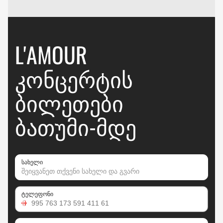
L'AMOUR
ᲙᲝᲜᲪᲔᲠᲢᲘᲡ
ᲑᲘᲚᲔᲗᲔᲑᲘ
ᲑᲐᲗᲣᲛᲘ-ᲛᲓᲔ
სახელი
ტელეფონი