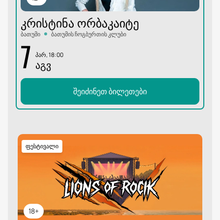
ᲙᲠᲘᲡᲢᲘᲜᲐ ᲝᲠᲑᲐᲙᲐᲘᲢᲔ
ბათუმი
ბათუმის ჩოგბურთის კლუბი
7
პარ, 18:00
ᲐᲒᲕ
შეიძინეთ ბილეთები
ფესტივალი
18+