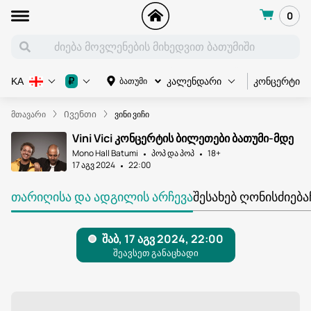
0
კონცერტი
₽
ბათუმი
KA
კალენდარი
მთავარი
Ივენთი
ვინი ვიჩი
Vini Vici კონცერტის ბილეთები ბათუმი-მდე
Mono Hall Batumi
პოპ და პოპ
18+
17 აგვ 2024
22:00
ᲗᲐᲠᲘᲦᲘᲡᲐ ᲓᲐ ᲐᲓᲒᲘᲚᲘᲡ ᲐᲠᲩᲔᲕᲐ
ᲨᲔᲡᲐᲮᲔᲑ ᲦᲝᲜᲘᲡᲫᲘᲔᲑᲐ