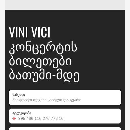
VINI VICI
ᲙᲝᲜᲪᲔᲠᲢᲘᲡ
ᲑᲘᲚᲔᲗᲔᲑᲘ
ᲑᲐᲗᲣᲛᲘ-ᲛᲓᲔ
სახელი
ტელეფონი