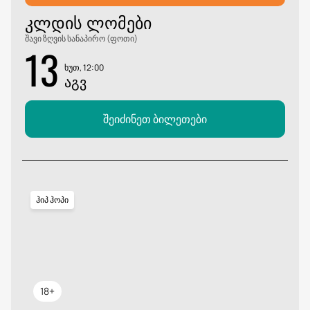
ᲙᲚᲓᲘᲡ ᲚᲝᲛᲔᲑᲘ
შავი ზღვის სანაპირო (ფოთი)
13
ხუთ, 12:00
ᲐᲒᲕ
შეიძინეთ ბილეთები
ჰიპ ჰოპი
18+