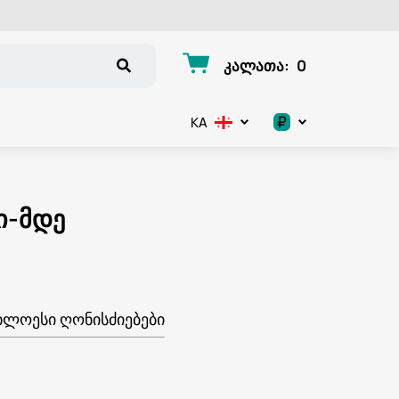
კალათა
:
0
₽
KA
.د.ب
د.إ
ი-მდე
$
€
ᲮᲚᲝᲔᲡᲘ ᲦᲝᲜᲘᲡᲫᲘᲔᲑᲔᲑᲘ
ر.ق
ر.ع.