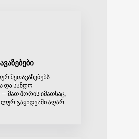
ელაზე მოსახერხებელი და სწრაფი
ზე შესაფერისი ვარიანტი.
ნისძიებაზე.
ნახოთ და მოისმინოთ ერთ-ერთი
ინგლები დიდი ბრიტანეთის
ს ღონისძიება ჰპირდება დაუვიწყარი
იტზე ახლავე. თვალყური ადევნეთ
ავაზებები
 სიახლე.
ურ შეთავაზებებს
ა და სანდო
 — მათ შორის იმათსაც,
ლურ გაყიდვაში აღარ