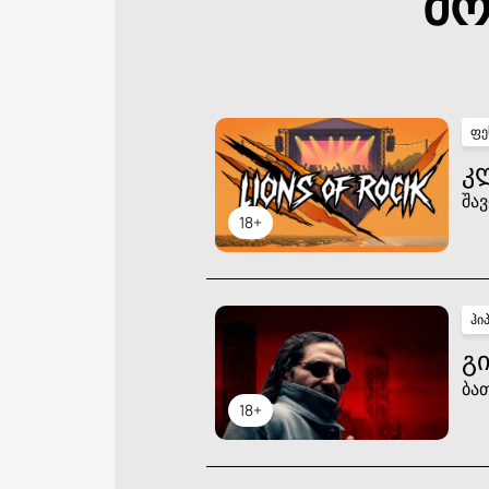
მო
ფე
Კ
შავ
18+
ჰი
ᲒᲘ
ბა
18+