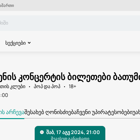
ამართი
სექციები
ენის კონცერტის ბილეთები ბათუმ
რთის კლუბი
პოპ და პოპ
18+
1:00
Ს ᲐᲠᲩᲔᲕᲐ
ᲨᲔᲡᲐᲮᲔᲑ ᲦᲝᲜᲘᲡᲫᲘᲔᲑᲐ
ᲩᲕᲔᲜᲘ ᲣᲞᲘᲠᲐᲢᲔᲡᲝᲑᲔᲑᲘ
ᲣᲐ