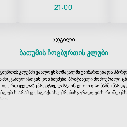
4
21:00
ადგილი
ბათუმის ჩოგბურთის კლუბი
ჩოგბურთის კლუბში უახლოეს მომავალში გაიმართება და ჰპირ
ა მოყვარულისთვის. ჯონ ნიუმენი, ბრიტანელი მომღერალი, ცნ
ქის ერთ-ერთ ყველაზე პრესტიჟულ საკონცერტო დარბაზში წარდგ
ების, არამედ ქალაქის სტუმრების ყურადღებას, რომლებს
ბით.
რეობს მოხერხებულ ადგილას და ცნობილია თავისი თანამე
ლებელია დიდი ღონისძიებების ჩასატარებლად, მათ შორის 
რცე კომფორტულად იტევს მაყურებლის დიდ რაოდენობას, ა
ხილვადობას დარბაზის ნებისმიერი ადგილიდან.