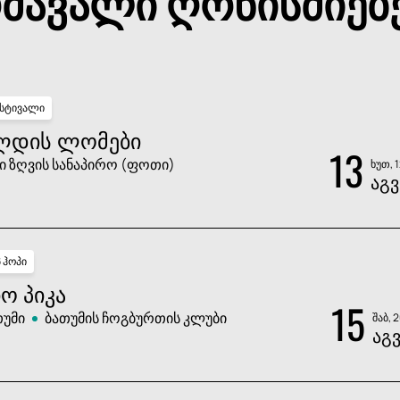
მავალი ღონისძიებ
სტივალი
ᲚᲓᲘᲡ ᲚᲝᲛᲔᲑᲘ
13
ი ზღვის სანაპირო (ფოთი)
ხუთ, 
ᲐᲒᲕ
პ ჰოპი
Ო ᲞᲘᲙᲐ
15
თუმი
ბათუმის ჩოგბურთის კლუბი
შაბ, 
ᲐᲒ