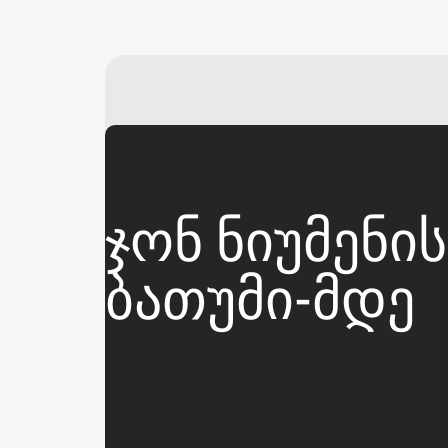
ᲯᲝᲜ ᲜᲘᲣᲛᲔᲜᲘ
ᲑᲐᲗᲣᲛᲘ-ᲛᲓᲔ