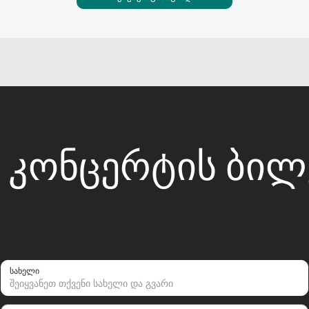
Ს ᲙᲝᲜᲪᲔᲠᲢᲘᲡ ᲑᲘ
სახელი