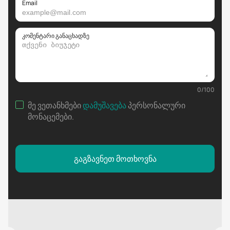
Email
კომენტარი განაცხადზე
0
/
100
მე ვეთანხმები
დამუშავება
პერსონალური
მონაცემები
.
გაგზავნეთ მოთხოვნა