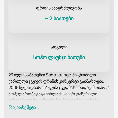
დროის ხანგრძლივობა
~
2 საათები
ადგილი
სოჰო ლაუნჯი ბათუმი
23 ივლისს ბათუმში Soho Lounge-ში ცნობილი
ქართული ჯგუფის ფრანის კონცერტი გაიმართება.
2005 წელს დაარსებულმა ჯგუფმა სწრაფად მოიპოვა
პოპულარობა გაგა ჩიხლაძის მიერ დაწერილი
ორიგინალური სიმღერების წყალობით. ფრანი
კვლავაც ერთ-ერთი ყველაზე საყვარელი
წაიკითხე მეტი...
მუსიკალური ჯგუფია ქართველ ახალგაზრდებში.