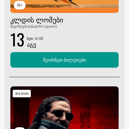
18+
ᲙᲚᲓᲘᲡ ᲚᲝᲛᲔᲑᲘ
შავი ზღვის სანაპირო (ფოთი)
13
ხუთ, 12:00
ᲐᲒᲕ
შეიძინეთ ბილეთები
ჰიპ ჰოპი