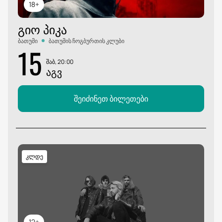
18+
ᲒᲘᲝ ᲞᲘᲙᲐ
ბათუმი
ბათუმის ჩოგბურთის კლუბი
15
შაბ, 20:00
ᲐᲒᲕ
შეიძინეთ ბილეთები
კლდე
12+