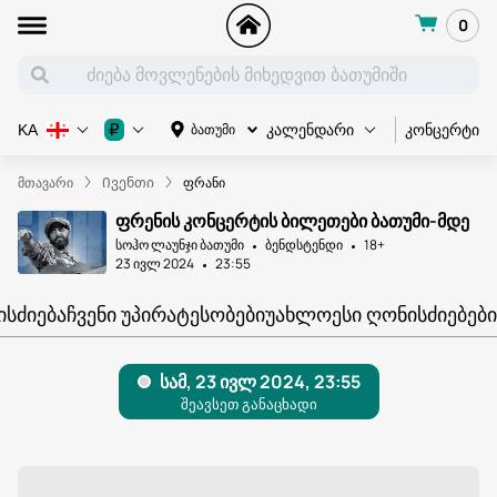
0
კონცერტი
₽
ბათუმი
KA
კალენდარი
მთავარი
Ივენთი
ფრანი
ფრენის კონცერტის ბილეთები ბათუმი-მდე
სოჰო ლაუნჯი ბათუმი
ბენდსტენდი
18+
23 ივლ 2024
23:55
ᲘᲡᲫᲘᲔᲑᲐ
ᲩᲕᲔᲜᲘ ᲣᲞᲘᲠᲐᲢᲔᲡᲝᲑᲔᲑᲘ
ᲣᲐᲮᲚᲝᲔᲡᲘ ᲦᲝᲜᲘᲡᲫᲘᲔᲑᲔᲑᲘ