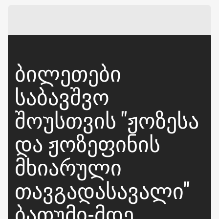
ᲑᲘᲚᲔᲗᲔᲑᲘ
ᲡᲐᲑᲐᲕᲨᲕᲝ
ᲨᲝᲣᲡᲗᲕᲘᲡ "ᲟᲝᲖᲔᲡᲐ
ᲓᲐ ᲟᲝᲖᲔᲤᲘᲜᲘᲡ
ᲛᲮᲘᲐᲠᲣᲚᲘ
ᲗᲐᲕᲒᲐᲓᲐᲡᲐᲕᲐᲚᲘ"
ᲑᲐᲗᲣᲛᲘ-ᲛᲓᲔ