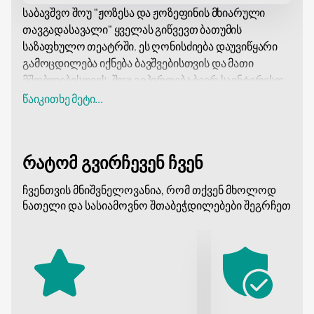
საბავშვო შოუ "ჟოზესა და ჟოზეფინის მხიარული
თავგადასავალი" ყველას გიწვევთ ბათუმის
საზაფხულო თეატრში. ეს ღონისძიება დაუვიწყარი
გამოცდილება იქნება ბავშვებისთვის და მათი
მშობლებისთვის. შოუ გვპირდება ბევრ საინტერესო
და ამაღელვებელ მომენტს, რომელიც გაახარებს
წაიკითხე მეტი...
ყველა ასაკის მაყურებელს.
ბათუმის საზაფხულო თეატრი მდებარეობს ქალაქის
ცენტრში, სანაპიროს გასწვრივ ულამაზეს პარკში.
რატომ გვირჩევენ ჩვენ
თეატრი 2013 წელს აშენდა დამწვარი შენობის
ადგილზე და წარმოადგენს ორიგინალურ ხის
ჩვენთვის მნიშვნელოვანია, რომ თქვენ მხოლოდ
ნაგებობას საინტერესო არქიტექტურული სტილით.
ნათელი და სასიამოვნო შთაბეჭდილებები შეგრჩეთ
ადგილი აღჭურვილია ყველაფრით, რაც
აუცილებელია სპექტაკლების და შოუს პროგრამების
კომფორტული სანახავად.
მათთვის, ვისაც სურს დაესწროს შოუს "ჟოზესა და
ჟოზეფინის მხიარულ თავგადასავალს", ჩვენს ვებ-
გვერდზე არის
ბილეთების შეძენის შესაძლებლობა
.