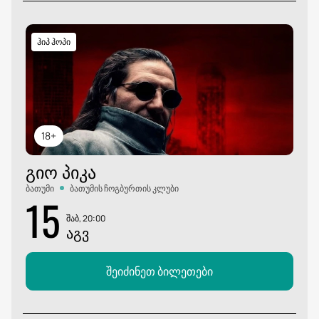
ჰიპ ჰოპი
18+
ᲒᲘᲝ ᲞᲘᲙᲐ
ბათუმი
ბათუმის ჩოგბურთის კლუბი
15
შაბ, 20:00
ᲐᲒᲕ
შეიძინეთ ბილეთები