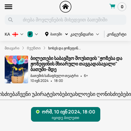
0
კონცერტი
₽
ბათუმი
KA
კალენდარი
მთავარი
Ივენთი
ხოსეს და ჟოზეფინ...
ბილეთები საბავშვო შოუსთვის "ჟოზესა და
ჟოზეფინის მხიარული თავგადასავალი"
ბათუმი-მდე
ბათუმის საზაფხულო თეატრი
6+
10 ივნ 2024
18:00
ᲘᲡᲫᲘᲔᲑᲐ
ᲩᲕᲔᲜᲘ ᲣᲞᲘᲠᲐᲢᲔᲡᲝᲑᲔᲑᲘ
ᲣᲐᲮᲚᲝᲔᲡᲘ ᲦᲝᲜᲘᲡᲫᲘᲔᲑᲔᲑᲘ