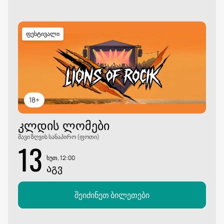
ფესტივალი
18+
ᲙᲚᲓᲘᲡ ᲚᲝᲛᲔᲑᲘ
შავი ზღვის სანაპირო (ფოთი)
13
ხუთ, 12:00
ᲐᲒᲕ
შეიძინეთ ბილეთები