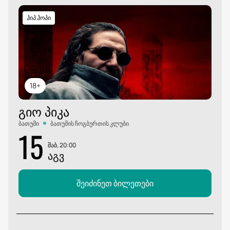
ჰიპ ჰოპი
18+
ᲒᲘᲝ ᲞᲘᲙᲐ
ბათუმი
ბათუმის ჩოგბურთის კლუბი
15
შაბ, 20:00
ᲐᲒᲕ
შეიძინეთ ბილეთები