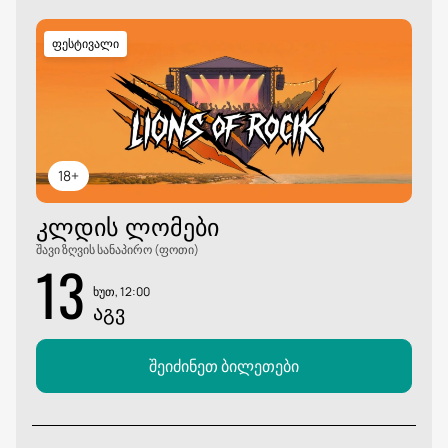
ფესტივალი
18+
ᲙᲚᲓᲘᲡ ᲚᲝᲛᲔᲑᲘ
შავი ზღვის სანაპირო (ფოთი)
13
ხუთ, 12:00
ᲐᲒᲕ
შეიძინეთ ბილეთები