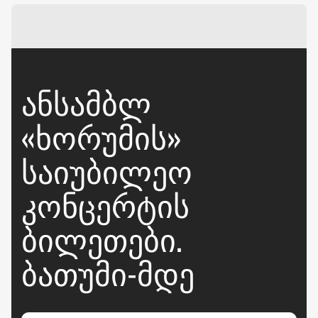
ᲐᲜᲡᲐᲛᲑᲚ
«ᲮᲝᲠᲣᲛᲘᲡ»
ᲡᲐᲘᲣᲑᲘᲚᲔᲝ
ᲙᲝᲜᲪᲔᲠᲢᲘᲡ
ᲑᲘᲚᲔᲗᲔᲑᲘ.
ᲑᲐᲗᲣᲛᲘ-ᲛᲓᲔ