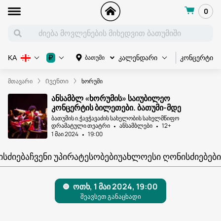
0
კონცერტი
₽
ბათუმი
KA
კალენდარი
მთავარი
Ივენთი
ხორუმი
ანსამბლ «ხორუმის» საიუბილეო
კონცერტის ბილეთები. ბათუმი-მდე
ბათუმის ი.ჭავჭავაძის სახელობის სახელმწიფო
დრამატული თეატრი
ანსამბლები
12+
1 მაი 2024
19:00
ᲘᲡᲫᲘᲔᲑᲐ
ᲩᲕᲔᲜᲘ ᲣᲞᲘᲠᲐᲢᲔᲡᲝᲑᲔᲑᲘ
ᲣᲐᲮᲚᲝᲔᲡᲘ ᲦᲝᲜᲘᲡᲫᲘᲔᲑᲔᲑᲘ