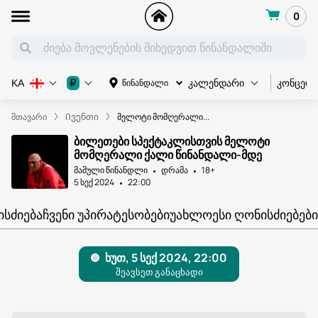
0
კონცერ
₽
წინანდალი
KA
კალენდარი
მთავარი
Ივენთი
მელოტი მომღერალი...
ბილეთები სპექტაკლისთვის მელოტი
მომღერალი ქალი წინანდალი-მდე
მამული წინანდლი
დრამა
18+
5 სექ 2024
22:00
ᲘᲡᲫᲘᲔᲑᲐ
ᲩᲕᲔᲜᲘ ᲣᲞᲘᲠᲐᲢᲔᲡᲝᲑᲔᲑᲘ
ᲣᲐᲮᲚᲝᲔᲡᲘ ᲦᲝᲜᲘᲡᲫᲘᲔᲑᲔᲑᲘ