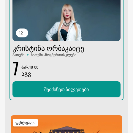
12+
ᲙᲠᲘᲡᲢᲘᲜᲐ ᲝᲠᲑᲐᲙᲐᲘᲢᲔ
ბათუმი
ბათუმის ჩოგბურთის კლუბი
7
პარ, 18:00
ᲐᲒᲕ
შეიძინეთ ბილეთები
ფესტივალი