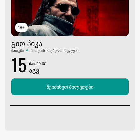
18+
ᲒᲘᲝ ᲞᲘᲙᲐ
ბათუმი
ბათუმის ჩოგბურთის კლუბი
15
შაბ, 20:00
ᲐᲒᲕ
შეიძინეთ ბილეთები