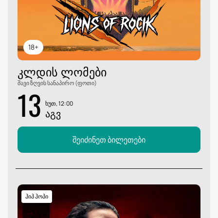
18+
ᲙᲚᲓᲘᲡ ᲚᲝᲛᲔᲑᲘ
შავი ზღვის სანაპირო (ფოთი)
13
ხუთ, 12:00
ᲐᲒᲕ
შეიძინეთ ბილეთები
ჰიპ ჰოპი