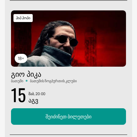
ჰიპ ჰოპი
18+
ᲒᲘᲝ ᲞᲘᲙᲐ
ბათუმი
ბათუმის ჩოგბურთის კლუბი
15
შაბ, 20:00
ᲐᲒᲕ
შეიძინეთ ბილეთები