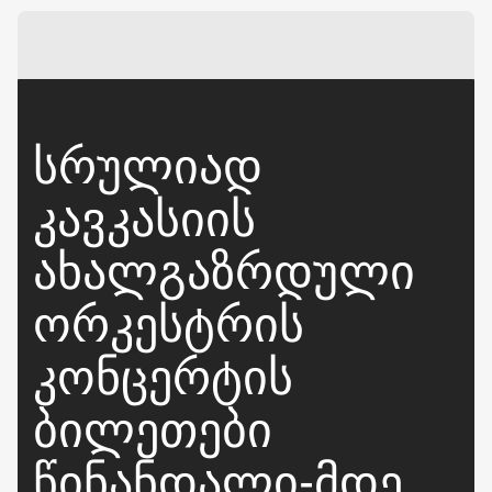
ᲡᲠᲣᲚᲘᲐᲓ
ᲙᲐᲕᲙᲐᲡᲘᲘᲡ
ᲐᲮᲐᲚᲒᲐᲖᲠᲓᲣᲚᲘ
ᲝᲠᲙᲔᲡᲢᲠᲘᲡ
ᲙᲝᲜᲪᲔᲠᲢᲘᲡ
ᲑᲘᲚᲔᲗᲔᲑᲘ
ᲬᲘᲜᲐᲜᲓᲐᲚᲘ-ᲛᲓᲔ