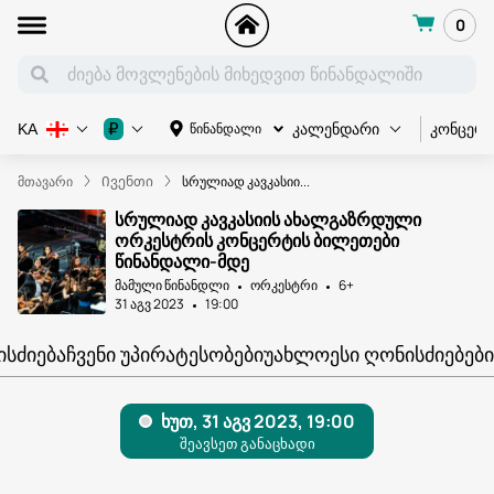
0
კონცერ
₽
წინანდალი
KA
კალენდარი
მთავარი
Ივენთი
სრულიად კავკასიი...
სრულიად კავკასიის ახალგაზრდული
ორკესტრის კონცერტის ბილეთები
წინანდალი-მდე
მამული წინანდლი
ორკესტრი
6+
31 აგვ 2023
19:00
ᲘᲡᲫᲘᲔᲑᲐ
ᲩᲕᲔᲜᲘ ᲣᲞᲘᲠᲐᲢᲔᲡᲝᲑᲔᲑᲘ
ᲣᲐᲮᲚᲝᲔᲡᲘ ᲦᲝᲜᲘᲡᲫᲘᲔᲑᲔᲑᲘ