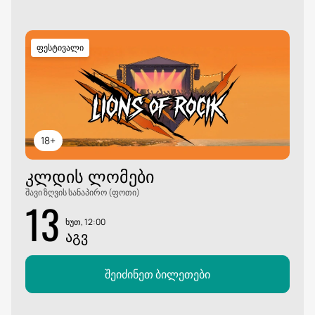
ფესტივალი
18+
ᲙᲚᲓᲘᲡ ᲚᲝᲛᲔᲑᲘ
შავი ზღვის სანაპირო (ფოთი)
13
ხუთ, 12:00
ᲐᲒᲕ
შეიძინეთ ბილეთები