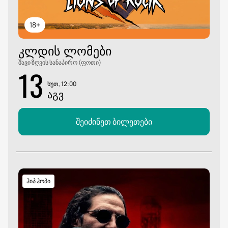
18+
ᲙᲚᲓᲘᲡ ᲚᲝᲛᲔᲑᲘ
შავი ზღვის სანაპირო (ფოთი)
13
ხუთ, 12:00
ᲐᲒᲕ
შეიძინეთ ბილეთები
ჰიპ ჰოპი