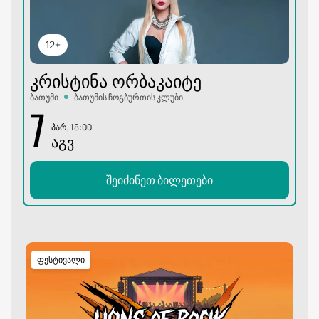
12+
ᲙᲠᲘᲡᲢᲘᲜᲐ ᲝᲠᲑᲐᲙᲐᲘᲢᲔ
ბათუმი
ბათუმის ჩოგბურთის კლუბი
7
პარ, 18:00
ᲐᲒᲕ
შეიძინეთ ბილეთები
ფესტივალი