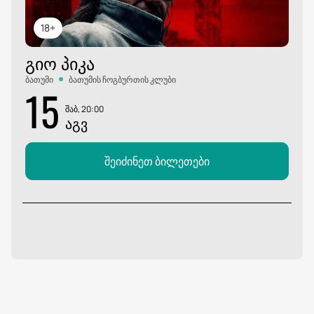
18+
ᲒᲘᲝ ᲞᲘᲙᲐ
ბათუმი
ბათუმის ჩოგბურთის კლუბი
15
შაბ, 20:00
ᲐᲒᲕ
შეიძინეთ ბილეთები