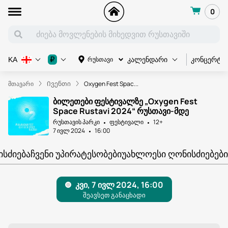
0
კონცერტი
₽
რუსთავი
KA
კალენდარი
მთავარი
Ივენთი
Oxygen Fest Spac...
ბილეთები ფესტივალზე „Oxygen Fest
Space Rustavi 2024“ რუსთავი-მდე
რუსთავის პარკი
ფესტივალი
12+
7 ივლ 2024
16:00
ᲘᲡᲫᲘᲔᲑᲐ
ᲩᲕᲔᲜᲘ ᲣᲞᲘᲠᲐᲢᲔᲡᲝᲑᲔᲑᲘ
ᲣᲐᲮᲚᲝᲔᲡᲘ ᲦᲝᲜᲘᲡᲫᲘᲔᲑᲔᲑᲘ