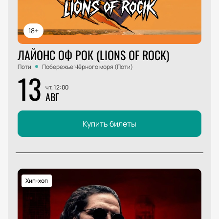
18+
ЛАЙОНС ОФ РОК (LIONS OF ROCK)
Поти
Побережье Чёрного моря (Поти)
13
чт, 12:00
АВГ
Купить билеты
Хип-хоп