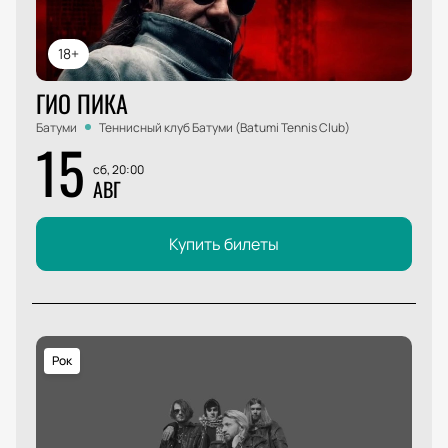
18+
ГИО ПИКА
Батуми
Теннисный клуб Батуми (Batumi Tennis Club)
15
сб, 20:00
АВГ
Купить билеты
Рок