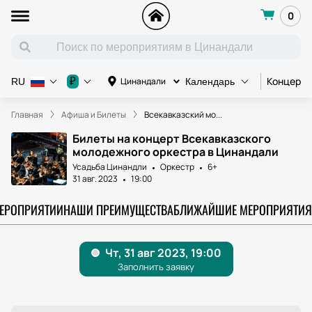
0
Концерт
₽
Цинандали
RU
Календарь
Главная
Афиша и Билеты
Всекавказский мо...
Билеты на концерт Всекавказского
молодежного оркестра в Цинандали
Усадьба Цинандли
Оркестр
6+
31 авг. 2023
19:00
МЕРОПРИЯТИИ
НАШИ ПРЕИМУЩЕСТВА
БЛИЖАЙШИЕ МЕРОПРИЯТИЯ