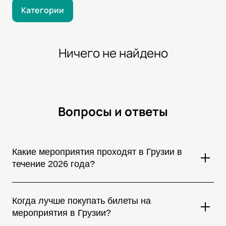
Категории
Ничего не найдено
Вопросы и ответы
Какие мероприятия проходят в Грузии в
течение 2026 года?
В Грузии регулярно проходят концерты мировых звезд,
музыкальные фестивали, театральные постановки,
Когда лучше покупать билеты на
спортивные соревнования, стендап-шоу и культурные
мероприятия в Грузии?
мероприятия. Большинство крупных событий проводится в