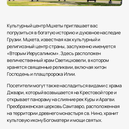
Культурный центр Мцхеты приглашает вас
погрузиться в богатую историю и духовное наследие
Грузии. Мцхета, известная как культурный и
религиозный центр страны, заслуженно именуется
«Вторым Иерусалимом». Здесь расположен
величественный храм Светицховели, в котором
хранятся священные реликвии, включая хитон
Господень и плащ пророка Илии.
Посетители могут также насладиться видами с храма
Джвари, который возвышается на Крестовой горе и
открывает панораму на слияние рек Куры и Арагви.
Преображенская церковь Самтавро, расположенная
на территории древнего монастыря св. Нино, хранит
культовую икону Богоматери и мощи святых.