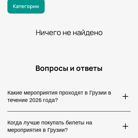
Категории
Ничего не найдено
Вопросы и ответы
Какие мероприятия проходят в Грузии в
течение 2026 года?
В Грузии регулярно проходят концерты мировых звезд,
музыкальные фестивали, театральные постановки,
Когда лучше покупать билеты на
спортивные соревнования, стендап-шоу и культурные
мероприятия в Грузии?
мероприятия. Большинство крупных событий проводится в