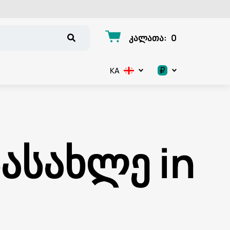
კალათა
:
0
₽
KA
.د.ب
د.إ
ასახლე in
$
€
ر.ق
ر.ع.