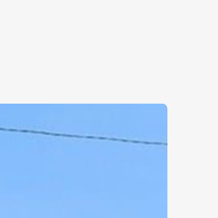
₽
ر.س
£