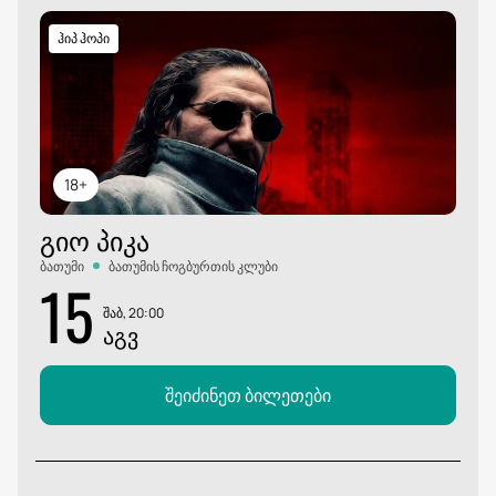
ჰიპ ჰოპი
18+
ᲒᲘᲝ ᲞᲘᲙᲐ
ბათუმი
ბათუმის ჩოგბურთის კლუბი
15
შაბ, 20:00
ᲐᲒᲕ
შეიძინეთ ბილეთები