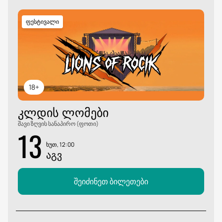
ფესტივალი
18+
ᲙᲚᲓᲘᲡ ᲚᲝᲛᲔᲑᲘ
შავი ზღვის სანაპირო (ფოთი)
13
ხუთ, 12:00
ᲐᲒᲕ
შეიძინეთ ბილეთები