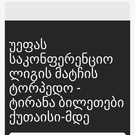
ᲣᲔᲤᲐᲡ
ᲡᲐᲙᲝᲜᲤᲔᲠᲔᲜᲪᲘᲝ
ᲚᲘᲒᲘᲡ ᲛᲐᲢᲩᲘᲡ
ᲢᲝᲠᲞᲔᲓᲝ -
ᲢᲘᲠᲐᲜᲐ ᲑᲘᲚᲔᲗᲔᲑᲘ
ᲥᲣᲗᲐᲘᲡᲘ-ᲛᲓᲔ