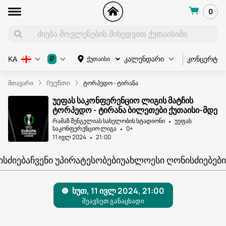
0
კონცერტი
₽
ქუთაისი
KA
კალენდარი
მთავარი
Ივენთი
ტორპედო - ტირანა
უეფას საკონფერენციო ლიგის მატჩის
ტორპედო - ტირანა ბილეთები ქუთაისი-მდე
რამაზ შენგელიას სახელობის სტადიონი
უეფას
საკონფერენციო ლიგა
0+
11 ივლ 2024
21:00
ᲘᲡᲫᲘᲔᲑᲐ
ᲩᲕᲔᲜᲘ ᲣᲞᲘᲠᲐᲢᲔᲡᲝᲑᲔᲑᲘ
ᲣᲐᲮᲚᲝᲔᲡᲘ ᲦᲝᲜᲘᲡᲫᲘᲔᲑᲔᲑᲘ