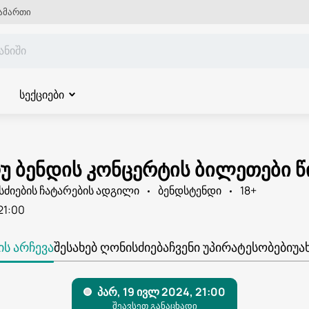
ამართი
სექციები
ოუ ბენდის კონცერტის ბილეთები 
სძიების ჩატარების ადგილი
ბენდსტენდი
18+
21:00
Ს ᲐᲠᲩᲔᲕᲐ
ᲨᲔᲡᲐᲮᲔᲑ ᲦᲝᲜᲘᲡᲫᲘᲔᲑᲐ
ᲩᲕᲔᲜᲘ ᲣᲞᲘᲠᲐᲢᲔᲡᲝᲑᲔᲑᲘ
ᲣᲐ