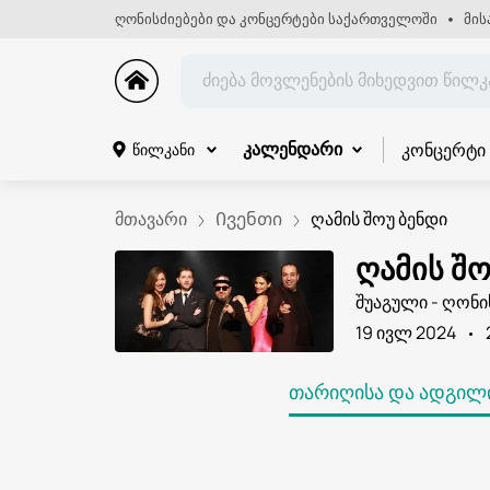
ღონისძიებები და კონცერტები საქართველოში
მის
კონცერტი
წილკანი
კალენდარი
მთავარი
Ივენთი
ღამის შოუ ბენდი
ღამის შ
შუაგული - ღონი
19 ივლ 2024
ᲗᲐᲠᲘᲦᲘᲡᲐ ᲓᲐ ᲐᲓᲒᲘᲚᲘ