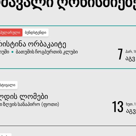
მავალი ღონისძიებ
ოპულარული
ბენდსტენდი
ᲠᲘᲡᲢᲘᲜᲐ ᲝᲠᲑᲐᲙᲐᲘᲢᲔ
7
თუმი
ბათუმის ჩოგბურთის კლუბი
პარ, 1
ᲐᲒᲕ
სტივალი
ᲚᲓᲘᲡ ᲚᲝᲛᲔᲑᲘ
13
ი ზღვის სანაპირო (ფოთი)
ხუთ, 
ᲐᲒᲕ