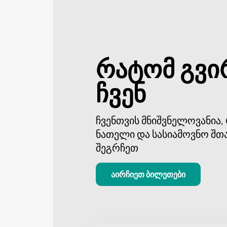
კატეგორიაში, რაც მათ ფართო აუ
არ გამოტოვოთ შესაძლებლობა დაეს
ვებგვერდზე.
რატომ გვი
ჩვენ
ჩვენთვის მნიშვნელოვანია
ნათელი და სასიამოვნო შთ
შეგრჩეთ
აირჩიეთ ბილეთები