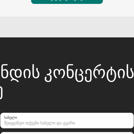
ᲔᲜᲓᲘᲡ ᲙᲝᲜᲪᲔᲠᲢᲘ
Ე
სახელი