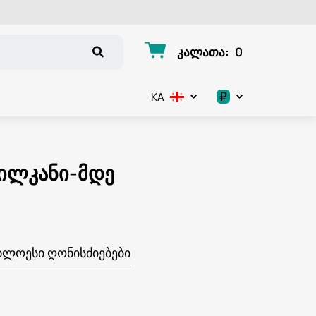
კალათა
:
0
₽
KA
.د.ب
د.إ
წილკანი-მდე
$
€
ᲮᲚᲝᲔᲡᲘ ᲦᲝᲜᲘᲡᲫᲘᲔᲑᲔᲑᲘ
ر.ق
ر.ع.