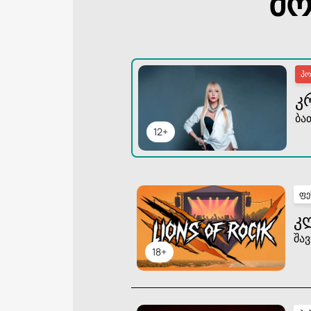
მო
პ
Კ
ბა
12+
ფე
Კ
შავ
18+