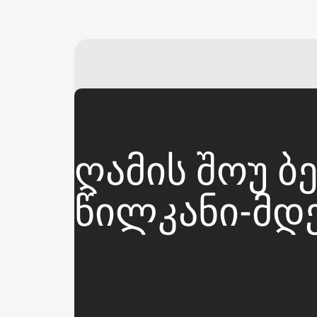
ᲦᲐᲛᲘᲡ ᲨᲝᲣ Ბ
ᲬᲘᲚᲙᲐᲜᲘ-ᲛᲓ