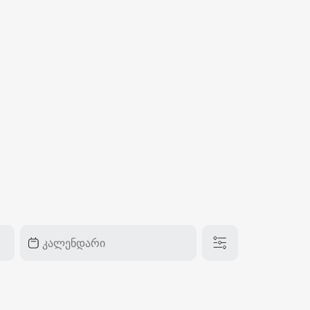
₽
ر.س
£