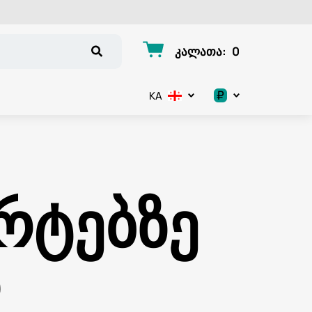
კალათა
:
0
₽
KA
.د.ب
د.إ
რტებზე
$
€
ო
ر.ق
ر.ع.