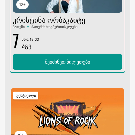
12+
ᲙᲠᲘᲡᲢᲘᲜᲐ ᲝᲠᲑᲐᲙᲐᲘᲢᲔ
ბათუმი
ბათუმის ჩოგბურთის კლუბი
7
პარ, 18:00
ᲐᲒᲕ
შეიძინეთ ბილეთები
ფესტივალი