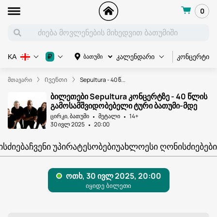
0
კონცერტი
₽
ბათუმი
KA
კალენდარი
მთავარი
Ივენთი
Sepultura - 40 წ...
ბილეთები Sepultura კონცერტზე - 40 წლის
გამოსამშვიდობებელი ტური ბათუმი-მდე
ცირკი, ბათუმი
მეტალი
14+
30 ივლ 2025
20:00
ᲘᲡᲫᲘᲔᲑᲐ
ᲩᲕᲔᲜᲘ ᲣᲞᲘᲠᲐᲢᲔᲡᲝᲑᲔᲑᲘ
ᲣᲐᲮᲚᲝᲔᲡᲘ ᲦᲝᲜᲘᲡᲫᲘᲔᲑᲔᲑᲘ