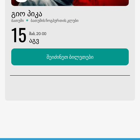
ᲒᲘᲝ ᲞᲘᲙᲐ
ბათუმი
ბათუმის ჩოგბურთის კლუბი
15
შაბ, 20:00
ᲐᲒᲕ
შეიძინეთ ბილეთები