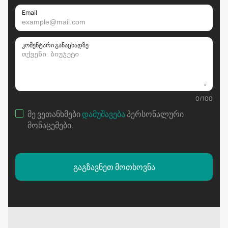
Email
კომენტარი განაცხადზე
0
/
100
მე ვეთანხმები
დამუშავება
პერსონალური
მონაცემები
.
გაგზავნეთ მოთხოვნა