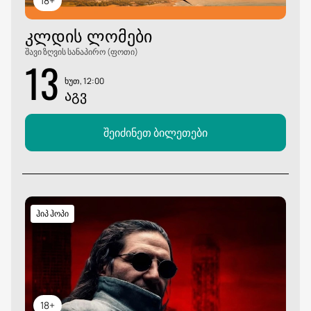
18+
ᲙᲚᲓᲘᲡ ᲚᲝᲛᲔᲑᲘ
შავი ზღვის სანაპირო (ფოთი)
13
ხუთ, 12:00
ᲐᲒᲕ
შეიძინეთ ბილეთები
ჰიპ ჰოპი
18+