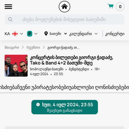
0
კონცერტი
₽
ბათუმი
KA
კალენდარი
მთავარი
Ივენთი
გიორგი ჭადაძე, თ...
კონცერტის ბილეთები გიორგი ჭადაძე,
Tako & Band 4+2 ბათუმი-მდე
სოჰო ლაუნჯი ბათუმი
ბენდსტენდი
18+
4 ივლ 2024
23:55
ᲘᲡᲫᲘᲔᲑᲐ
ᲩᲕᲔᲜᲘ ᲣᲞᲘᲠᲐᲢᲔᲡᲝᲑᲔᲑᲘ
ᲣᲐᲮᲚᲝᲔᲡᲘ ᲦᲝᲜᲘᲡᲫᲘᲔᲑᲔᲑᲘ