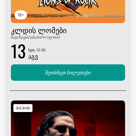
18+
ᲙᲚᲓᲘᲡ ᲚᲝᲛᲔᲑᲘ
შავი ზღვის სანაპირო (ფოთი)
13
ხუთ, 12:00
ᲐᲒᲕ
შეიძინეთ ბილეთები
ჰიპ ჰოპი