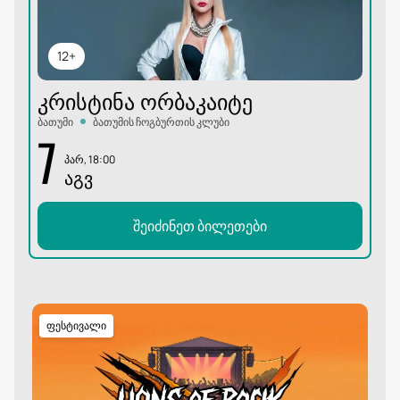
12+
ᲙᲠᲘᲡᲢᲘᲜᲐ ᲝᲠᲑᲐᲙᲐᲘᲢᲔ
ბათუმი
ბათუმის ჩოგბურთის კლუბი
7
პარ, 18:00
ᲐᲒᲕ
შეიძინეთ ბილეთები
ფესტივალი