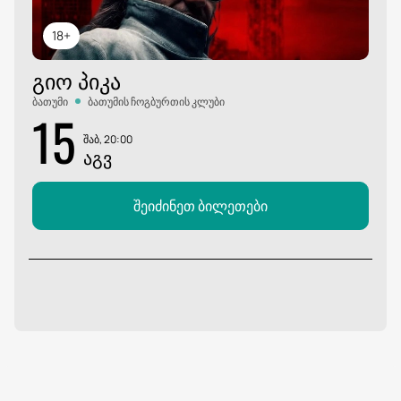
18+
ᲒᲘᲝ ᲞᲘᲙᲐ
ბათუმი
ბათუმის ჩოგბურთის კლუბი
15
შაბ, 20:00
ᲐᲒᲕ
შეიძინეთ ბილეთები