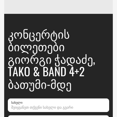
ᲙᲝᲜᲪᲔᲠᲢᲘᲡ
ᲑᲘᲚᲔᲗᲔᲑᲘ
ᲒᲘᲝᲠᲒᲘ ᲭᲐᲓᲐᲫᲔ,
TAKO & BAND 4+2
ᲑᲐᲗᲣᲛᲘ-ᲛᲓᲔ
სახელი