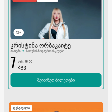
12+
ᲙᲠᲘᲡᲢᲘᲜᲐ ᲝᲠᲑᲐᲙᲐᲘᲢᲔ
ბათუმი
ბათუმის ჩოგბურთის კლუბი
7
პარ, 18:00
ᲐᲒᲕ
შეიძინეთ ბილეთები
ფესტივალი