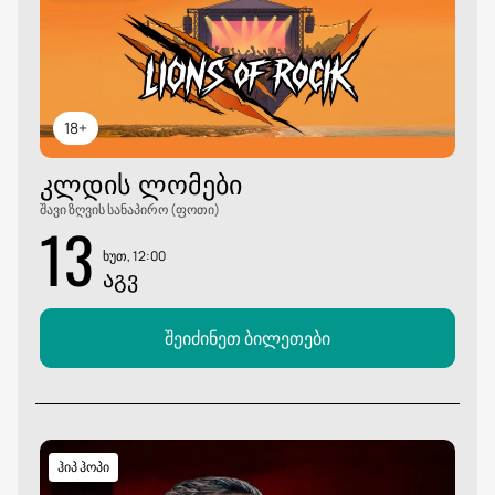
18+
ᲙᲚᲓᲘᲡ ᲚᲝᲛᲔᲑᲘ
შავი ზღვის სანაპირო (ფოთი)
13
ხუთ, 12:00
ᲐᲒᲕ
შეიძინეთ ბილეთები
ჰიპ ჰოპი