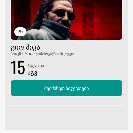
18+
ᲒᲘᲝ ᲞᲘᲙᲐ
ბათუმი
ბათუმის ჩოგბურთის კლუბი
15
შაბ, 20:00
ᲐᲒᲕ
შეიძინეთ ბილეთები