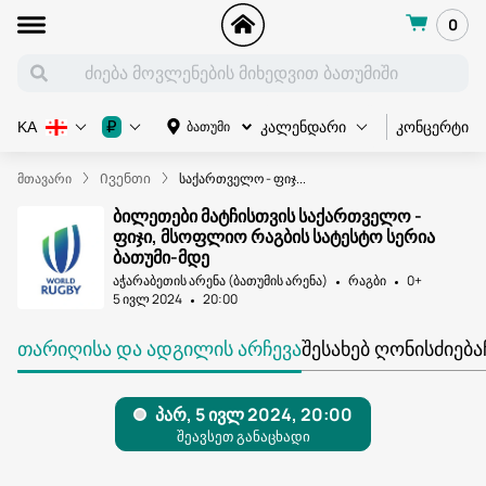
0
კონცერტი
₽
ბათუმი
KA
კალენდარი
მთავარი
Ივენთი
საქართველო - ფიჯ...
ბილეთები მატჩისთვის საქართველო -
ფიჯი, მსოფლიო რაგბის სატესტო სერია
ბათუმი-მდე
აჭარაბეთის არენა (ბათუმის არენა)
რაგბი
0+
5 ივლ 2024
20:00
ᲗᲐᲠᲘᲦᲘᲡᲐ ᲓᲐ ᲐᲓᲒᲘᲚᲘᲡ ᲐᲠᲩᲔᲕᲐ
ᲨᲔᲡᲐᲮᲔᲑ ᲦᲝᲜᲘᲡᲫᲘᲔᲑᲐ