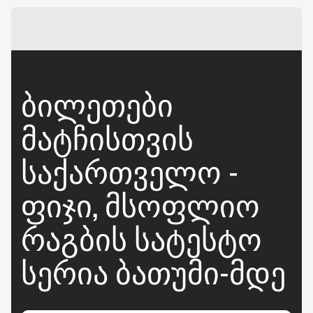
ᲑᲘᲚᲔᲗᲔᲑᲘ
ᲛᲐᲢᲩᲘᲡᲗᲕᲘᲡ
ᲡᲐᲥᲐᲠᲗᲕᲔᲚᲝ -
ᲤᲘᲯᲘ, ᲛᲡᲝᲤᲚᲘᲝ
ᲠᲐᲒᲑᲘᲡ ᲡᲐᲢᲔᲡᲢᲝ
ᲡᲔᲠᲘᲐ ᲑᲐᲗᲣᲛᲘ-ᲛᲓᲔ