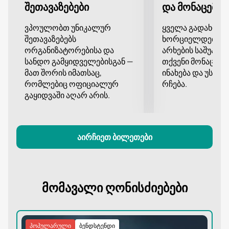
არ გაუშვათ ხელიდან შესაძლებლობა გახდეთ ამ
შეთავაზებები
და მონაცემთა
საინტერესო მატჩი. საქართველო - ფიჯი მატჩის
ბილეთების ყიდვა ახლავე შეგიძლიათ ჩვენს ვებ-
ვპოულობთ უნიკალურ
ყველა გადახდა
გვერდზე არსებული მოსახერხებელი და უსაფრთხო
შეთავაზებებს
ხორციელდება დ
სერვისით. შეუერთდით ათასობით გულშემატკივარს
ორგანიზატორებისა და
არხების საშუალე
სანდო გამყიდველებისგან —
თქვენი მონაცემე
და მხარი დაუჭირეთ თქვენს გუნდს აჭარაბეთ
მათ შორის იმათსაც,
ინახება და უსა
არენაზე!
რომლებიც ოფიციალურ
რჩება.
გაყიდვაში აღარ არის.
აირჩიეთ ბილეთები
მომავალი ღონისძიებები
პოპულარული
ბენდსტენდი