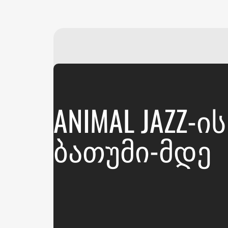
ANIMAL JAZZ-
ᲑᲐᲗᲣᲛᲘ-ᲛᲓᲔ