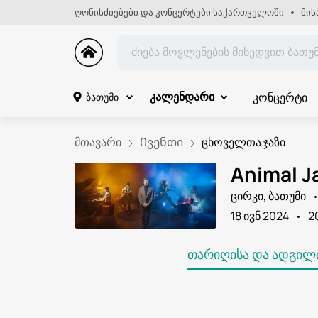
ღონისძიებები და კონცერტები საქართველოში
მის
კონცერტი
ბათუმი
კალენდარი
მთავარი
Ივენთი
ცხოველთა ჯაზი
Animal J
ცირკი, ბათუმი
18 ივნ 2024
2
ᲗᲐᲠᲘᲦᲘᲡᲐ ᲓᲐ ᲐᲓᲒᲘᲚᲘ