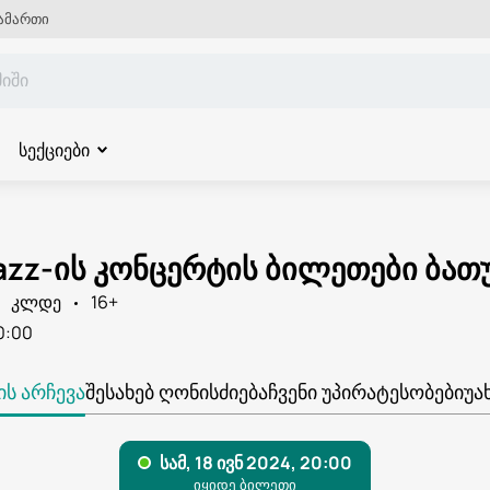
ამართი
სექციები
azz-ის კონცერტის ბილეთები ბათ
კლდე
16+
0:00
Ს ᲐᲠᲩᲔᲕᲐ
ᲨᲔᲡᲐᲮᲔᲑ ᲦᲝᲜᲘᲡᲫᲘᲔᲑᲐ
ᲩᲕᲔᲜᲘ ᲣᲞᲘᲠᲐᲢᲔᲡᲝᲑᲔᲑᲘ
ᲣᲐ