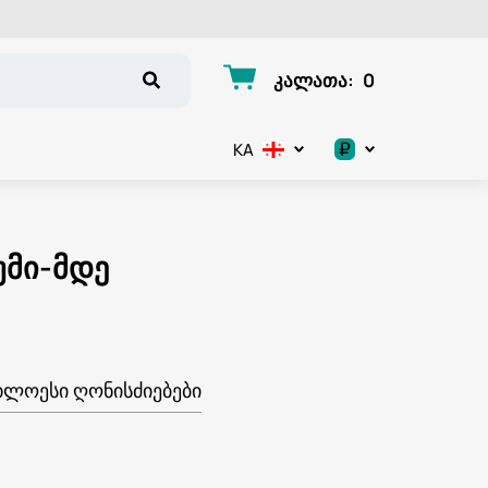
კალათა
:
0
₽
KA
.د.ب
د.إ
უმი-მდე
$
€
ᲮᲚᲝᲔᲡᲘ ᲦᲝᲜᲘᲡᲫᲘᲔᲑᲔᲑᲘ
ر.ق
ر.ع.