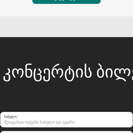
ᲘᲡ ᲙᲝᲜᲪᲔᲠᲢᲘᲡ ᲑᲘ
სახელი