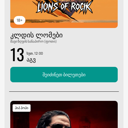
18+
ᲙᲚᲓᲘᲡ ᲚᲝᲛᲔᲑᲘ
შავი ზღვის სანაპირო (ფოთი)
13
ხუთ, 12:00
ᲐᲒᲕ
შეიძინეთ ბილეთები
ჰიპ ჰოპი