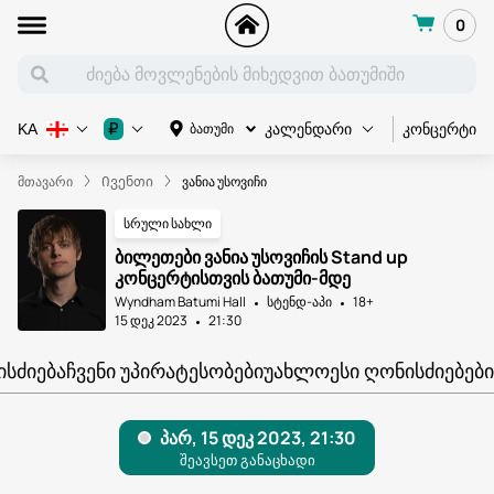
0
კონცერტი
₽
ბათუმი
KA
კალენდარი
მთავარი
Ივენთი
ვანია უსოვიჩი
სრული სახლი
ბილეთები ვანია უსოვიჩის Stand up
კონცერტისთვის ბათუმი-მდე
Wyndham Batumi Hall
სტენდ-აპი
18+
15 დეკ 2023
21:30
ᲘᲡᲫᲘᲔᲑᲐ
ᲩᲕᲔᲜᲘ ᲣᲞᲘᲠᲐᲢᲔᲡᲝᲑᲔᲑᲘ
ᲣᲐᲮᲚᲝᲔᲡᲘ ᲦᲝᲜᲘᲡᲫᲘᲔᲑᲔᲑᲘ