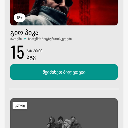
18+
ᲒᲘᲝ ᲞᲘᲙᲐ
ბათუმი
ბათუმის ჩოგბურთის კლუბი
15
შაბ, 20:00
ᲐᲒᲕ
შეიძინეთ ბილეთები
კლდე