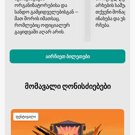
შეძენა 15 დეკემბერს Wyndham Batumi Hall - ში
ორგანიზატორებისა და
არხების საშუალე
სანდო გამყიდველებისგან —
თქვენი მონაცემე
შეგიძლიათ ჩვენს ვებ-გვერდზე-ეს არის მარტივი,
მათ შორის იმათსაც,
ინახება და უსა
მოსახერხებელი და სწრაფი. არ გამოტოვოთ
რომლებიც ოფიციალურ
რჩება.
შესაძლებლობა დატკბეთ ჩვენი დროის ერთ-ერთი
გაყიდვაში აღარ არის.
ყველაზე ნათელი და ნიჭიერი კომიკოსის
შესრულებით. ახლავე დატოვეთ ბილეთების შეძენის
მოთხოვნა და მიიღეთ დაუვიწყარი ემოციები ვანია
უსოვიჩის სტენდ-აპ კონცერტის ყურებისგან.
აირჩიეთ ბილეთები
მომავალი ღონისძიებები
ფესტივალი