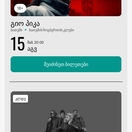
18+
ᲒᲘᲝ ᲞᲘᲙᲐ
ბათუმი
ბათუმის ჩოგბურთის კლუბი
15
შაბ, 20:00
ᲐᲒᲕ
შეიძინეთ ბილეთები
კლდე