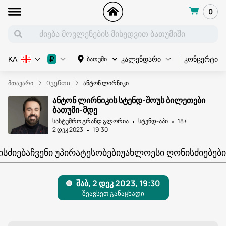
0
კონცერტი
₽
ბათუმი
KA
კალენდარი
მთავარი
Ივენთი
ანტონ ლირნიკი
ანტონ ლირნიკის სტენდ-შოუს ბილეთები
ბათუმი-მდე
სასტუმრო გრანდ გლორია
სტენდ-აპი
18+
2 დეკ 2023
19:30
ᲘᲡᲫᲘᲔᲑᲐ
ᲩᲕᲔᲜᲘ ᲣᲞᲘᲠᲐᲢᲔᲡᲝᲑᲔᲑᲘ
ᲣᲐᲮᲚᲝᲔᲡᲘ ᲦᲝᲜᲘᲡᲫᲘᲔᲑᲔᲑᲘ