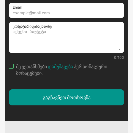
Email
კომენტარი განაცხადზე
0
/
100
მე ვეთანხმები
დამუშავება
პერსონალური
მონაცემები
.
გაგზავნეთ მოთხოვნა