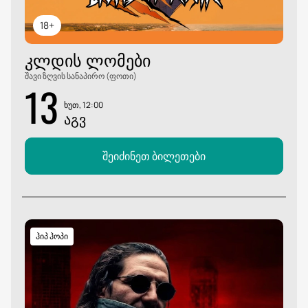
18+
ᲙᲚᲓᲘᲡ ᲚᲝᲛᲔᲑᲘ
შავი ზღვის სანაპირო (ფოთი)
13
ხუთ, 12:00
ᲐᲒᲕ
შეიძინეთ ბილეთები
ჰიპ ჰოპი