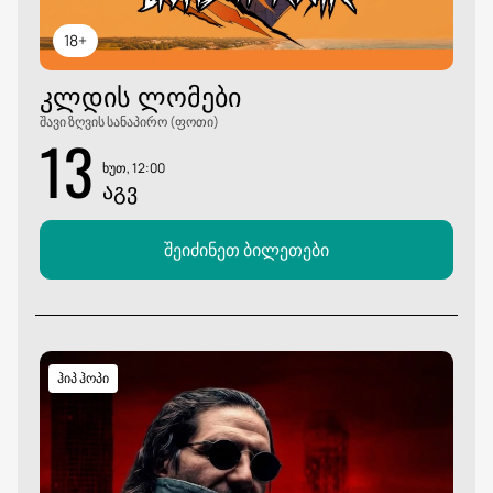
18+
ᲙᲚᲓᲘᲡ ᲚᲝᲛᲔᲑᲘ
შავი ზღვის სანაპირო (ფოთი)
13
ხუთ, 12:00
ᲐᲒᲕ
შეიძინეთ ბილეთები
ჰიპ ჰოპი