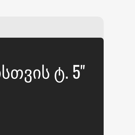
₽
ر.س
£
ᲗᲕᲘᲡ Ტ. 5"