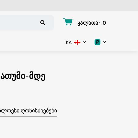
კალათა
:
0
₽
KA
.د.ب
د.إ
ბათუმი-მდე
$
€
ᲮᲚᲝᲔᲡᲘ ᲦᲝᲜᲘᲡᲫᲘᲔᲑᲔᲑᲘ
ر.ق
ر.ع.