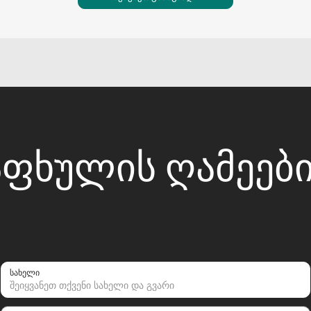
ᲤᲮᲣᲚᲘᲡ ᲦᲐᲛᲔᲔᲑᲘᲡ
სახელი