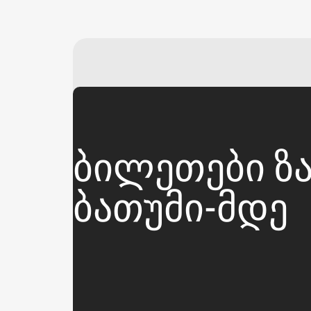
ᲑᲘᲚᲔᲗᲔᲑᲘ ᲖᲐ
ᲑᲐᲗᲣᲛᲘ-ᲛᲓᲔ