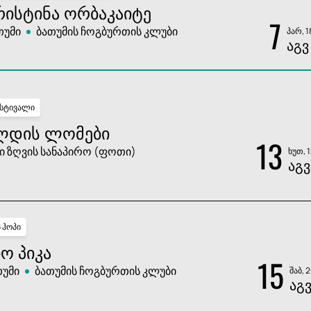
ᲠᲘᲡᲢᲘᲜᲐ ᲝᲠᲑᲐᲙᲐᲘᲢᲔ
7
თუმი
ბათუმის ჩოგბურთის კლუბი
პარ, 1
ᲐᲒᲕ
სტივალი
ᲚᲓᲘᲡ ᲚᲝᲛᲔᲑᲘ
13
ი ზღვის სანაპირო (ფოთი)
ხუთ, 
ᲐᲒᲕ
პ ჰოპი
Ო ᲞᲘᲙᲐ
15
თუმი
ბათუმის ჩოგბურთის კლუბი
შაბ, 
ᲐᲒ