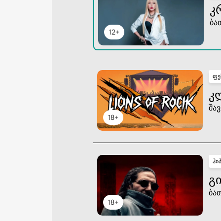
Კ
ბა
12+
ფე
Კ
შავ
18+
ჰი
ᲒᲘ
ბა
18+