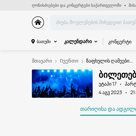
ღონისძიებები და კონცერტები საქართველოში
მის
კონცერტი
ბათუმი
კალენდარი
მთავარი
Ივენთი
ზაფხულის ღამეები...
ბილეთები
ეტაპი 17
პარტ
4 აგვ 2023
21
ᲗᲐᲠᲘᲦᲘᲡᲐ ᲓᲐ ᲐᲓᲒᲘᲚᲘ