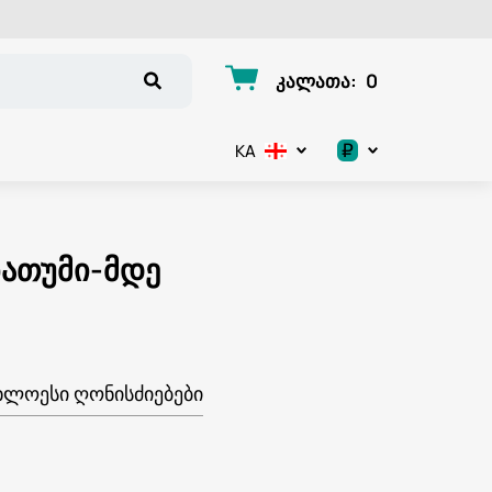
კალათა
:
0
₽
KA
.د.ب
د.إ
ბათუმი-მდე
$
€
ᲮᲚᲝᲔᲡᲘ ᲦᲝᲜᲘᲡᲫᲘᲔᲑᲔᲑᲘ
ر.ق
ر.ع.