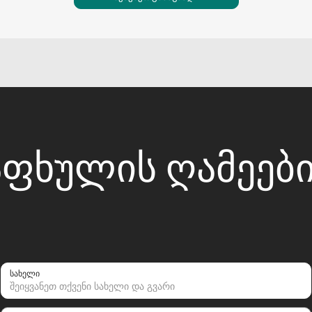
ᲤᲮᲣᲚᲘᲡ ᲦᲐᲛᲔᲔᲑᲘᲡ
სახელი