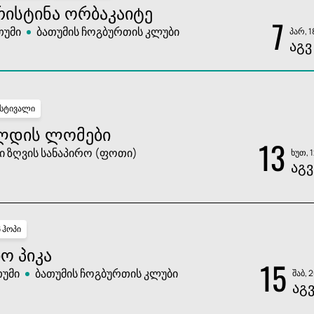
ᲠᲘᲡᲢᲘᲜᲐ ᲝᲠᲑᲐᲙᲐᲘᲢᲔ
7
თუმი
ბათუმის ჩოგბურთის კლუბი
პარ, 1
ᲐᲒᲕ
სტივალი
ᲚᲓᲘᲡ ᲚᲝᲛᲔᲑᲘ
13
ი ზღვის სანაპირო (ფოთი)
ხუთ, 
ᲐᲒᲕ
პ ჰოპი
Ო ᲞᲘᲙᲐ
15
თუმი
ბათუმის ჩოგბურთის კლუბი
შაბ, 
ᲐᲒ