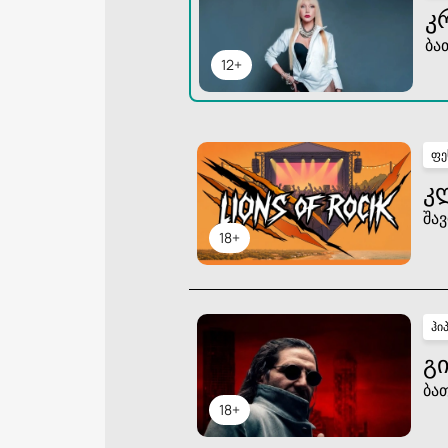
Კ
ბა
12+
ფე
Კ
შავ
18+
ჰი
ᲒᲘ
ბა
18+