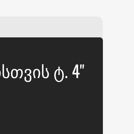
₽
ر.س
£
ᲗᲕᲘᲡ Ტ. 4"