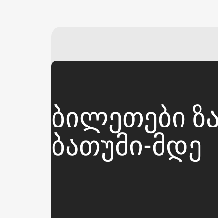
ᲑᲘᲚᲔᲗᲔᲑᲘ ᲖᲐ
ᲑᲐᲗᲣᲛᲘ-ᲛᲓᲔ