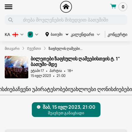
0
კონცერტი
₽
ბათუმი
KA
კალენდარი
მთავარი
Ივენთი
ზაფხულის ღამეები...
ბილეთები ზაფხულის ღამეებისთვის ტ. 1"
ბათუმი-მდე
ეტაპი 17
პარტია
18+
15 ივლ 2023
21:00
ᲘᲡᲫᲘᲔᲑᲐ
ᲩᲕᲔᲜᲘ ᲣᲞᲘᲠᲐᲢᲔᲡᲝᲑᲔᲑᲘ
ᲣᲐᲮᲚᲝᲔᲡᲘ ᲦᲝᲜᲘᲡᲫᲘᲔᲑᲔᲑᲘ