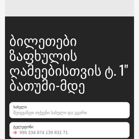
ᲑᲘᲚᲔᲗᲔᲑᲘ
ᲖᲐᲤᲮᲣᲚᲘᲡ
ᲦᲐᲛᲔᲔᲑᲘᲡᲗᲕᲘᲡ Ტ. 1"
ᲑᲐᲗᲣᲛᲘ-ᲛᲓᲔ
სახელი
ტელეფონი