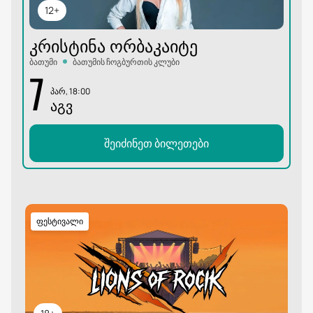
12+
ᲙᲠᲘᲡᲢᲘᲜᲐ ᲝᲠᲑᲐᲙᲐᲘᲢᲔ
ბათუმი
ბათუმის ჩოგბურთის კლუბი
7
პარ, 18:00
ᲐᲒᲕ
შეიძინეთ ბილეთები
ფესტივალი