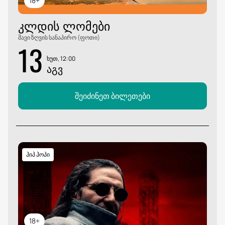
18+
ᲙᲚᲓᲘᲡ ᲚᲝᲛᲔᲑᲘ
შავი ზღვის სანაპირო (ფოთი)
13
ხუთ, 12:00
ᲐᲒᲕ
შეიძინეთ ბილეთები
ჰიპ ჰოპი
18+