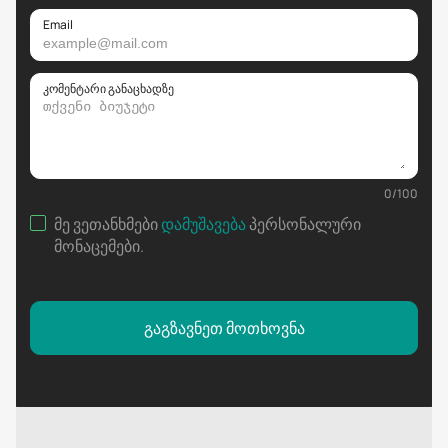
Email
კომენტარი განაცხადზე
0
/
100
მე ვეთანხმები
დამუშავება
პერსონალური
მონაცემები
.
გაგზავნეთ მოთხოვნა