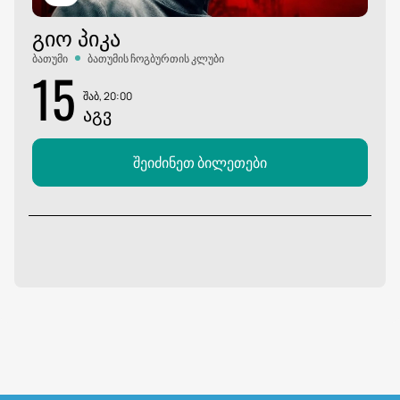
ᲒᲘᲝ ᲞᲘᲙᲐ
ბათუმი
ბათუმის ჩოგბურთის კლუბი
15
შაბ, 20:00
ᲐᲒᲕ
შეიძინეთ ბილეთები