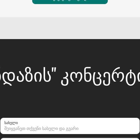
ᲜᲓᲐᲖᲘᲡ" ᲙᲝᲜᲪᲔᲠ
სახელი