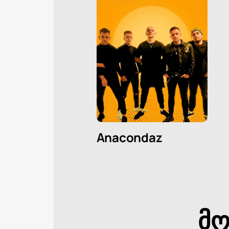
Anacondaz
მო