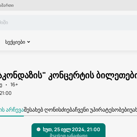
ამართი
სექციები
ნაკონდაზის" კონცერტის ბილეთებ
ე
16+
21:00
Ს ᲐᲠᲩᲔᲕᲐ
ᲨᲔᲡᲐᲮᲔᲑ ᲦᲝᲜᲘᲡᲫᲘᲔᲑᲐ
ᲩᲕᲔᲜᲘ ᲣᲞᲘᲠᲐᲢᲔᲡᲝᲑᲔᲑᲘ
ᲣᲐ