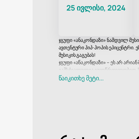
25 ივლისი, 2024
ჯგუფი «ანაკონდაზი» ნამდვილ მუსი
ავთენტური ჰიპ-ჰოპის ეპიცენტრი.
მუსიკის გაგებას!
ჯგუფი «ანაკონდაზი» – ეს არ არია
გამსჭვალულია გულწრფელობით, ს
გლობალურ საკითხებზე. მათი მუსი
წაიკითხე მეტი...
და იგრძნოთ მათი შემოქმედების ძ
კონცერტი «ანაკონდაზი» გვპირდება
შესაძლებლობაა იხილოთ ჯგუფის ც
ბილეთები ჯგუფ «ანაკონდაზის» კ
თქვენი შანსი გახდეთ ამ დაუვიწყარ
ერთმანეთს და დაუვიწყარ გამოცდი