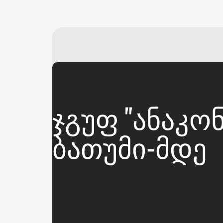
ᲯᲒᲣᲤ "ᲐᲜᲐᲙᲝ
ᲑᲐᲗᲣᲛᲘ-ᲛᲓᲔ