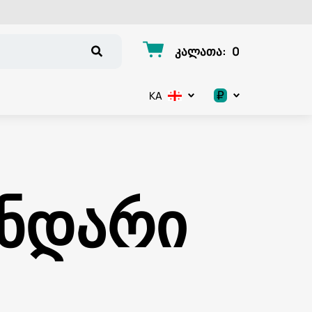
კალათა
:
0
₽
KA
.د.ب
د.إ
ენდარი
$
€
ر.ق
ر.ع.