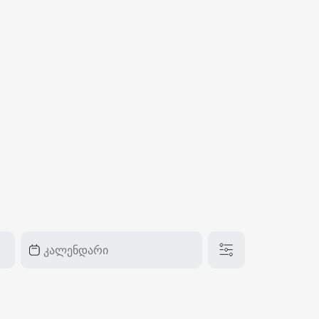
₽
ر.س
£