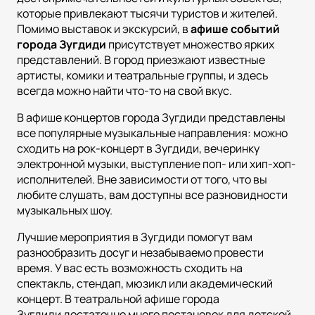
которые привлекают тысячи туристов и жителей.
Помимо выставок и экскурсий, в
афише событий
города Зугдиди
присутствует множество ярких
представлений. В город приезжают известные
артисты, комики и театральные группы, и здесь
всегда можно найти что-то на свой вкус.
В афише концертов города Зугдиди представлены
все популярные музыкальные направления: можно
сходить на рок-концерт в Зугдиди, вечеринку
электронной музыки, выступление поп- или хип-хоп-
исполнителей. Вне зависимости от того, что вы
любите слушать, вам доступны все разновидности
музыкальных шоу.
Лучшие мероприятия в Зугдиди помогут вам
разнообразить досуг и незабываемо провести
время. У вас есть возможность сходить на
спектакль, стендап, мюзикл или академический
концерт. В театральной афише города
Зугдиди достаточно много постановок для детской