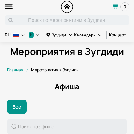
0
Концерт
К
₽
Зугдиди
RU
Календарь
Мероприятия в Зугдиди
Главная
Мероприятия в Зугдиди
Афиша
Все