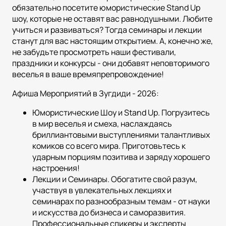
обязательно посетите юмористические Stand Up
шоу, которые не оставят вас равнодушными. Любите
учиться и развиваться? Тогда семинары и лекции
станут для вас настоящим открытием. А, конечно же,
не забудьте просмотреть наши фестивали,
праздники и конкурсы - они добавят неповторимого
веселья в ваше времяпрепровождение!
Афиша Мероприятий в Зугдиди - 2026:
Юмористические Шоу и Stand Up. Погрузитесь
в мир веселья и смеха, наслаждаясь
бриллиантовыми выступлениями талантливых
комиков со всего мира. Приготовьтесь к
ударным порциям позитива и заряду хорошего
настроения!
Лекции и Семинары. Обогатите свой разум,
участвуя в увлекательных лекциях и
семинарах по разнообразным темам - от науки
и искусства до бизнеса и саморазвития.
Профессиональные спикеры и эксперты