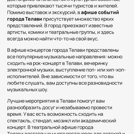
которые привлекают тысячи туристов и жителей.
Помимо выставок и экскурсий, в
афише событий
города Телави
присутствует множество ярких
представлений. В город приезжают известные
артисты, комики и театральные группы, и здесь
всегда можно найти что-то на свой вкус.
В афише концертов города Телави представлены
все популярные музыкальные направления: можно
сходить на рок-концерт в Телави, вечеринку
электронной музыки, выступление поп- или хип-хоп-
исполнителей. Вне зависимости от того, что вы
любите слушать, вам доступны все разновидности
музыкальных шоу.
Лучшие мероприятия в Телави помогут вам
разнообразить досуг и незабываемо провести
время. У вас есть возможность сходить на
спектакль, стендап, мюзикл или академический
концерт. В театральной афише города
Телави достаточно много постановок для детской и