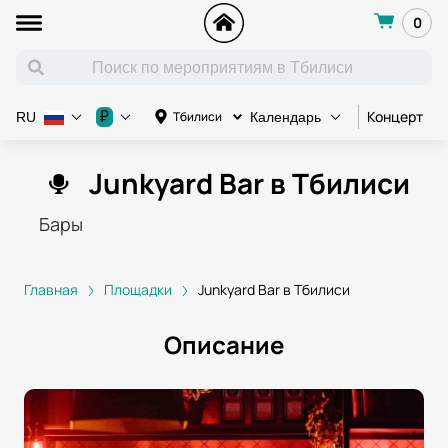
0
Концерт
К
₽
Тбилиси
RU
Календарь
Junkyard Bar в Тбилиси
Бары
Главная
Площадки
Junkyard Bar в Тбилиси
Описание