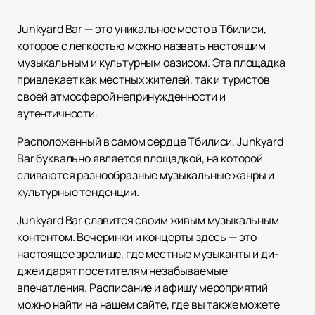
Junkyard Bar — это уникальное место в Тбилиси,
которое с легкостью можно назвать настоящим
музыкальным и культурным оазисом. Эта площадка
привлекает как местных жителей, так и туристов
своей атмосферой непринужденности и
аутентичности.
Расположенный в самом сердце Тбилиси, Junkyard
Bar буквально является площадкой, на которой
сливаются разнообразные музыкальные жанры и
культурные тенденции.
Junkyard Bar славится своим живым музыкальным
контентом. Вечеринки и концерты здесь — это
настоящее зрелище, где местные музыканты и ди-
джеи дарят посетителям незабываемые
впечатления. Расписание и афишу мероприятий
можно найти на нашем сайте, где вы также можете