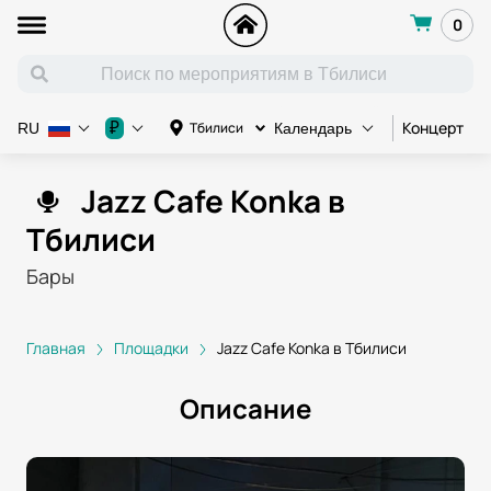
0
Концерт
К
₽
Тбилиси
RU
Календарь
Jazz Cafe Konka в
Тбилиси
Бары
Главная
Площадки
Jazz Cafe Konka в Тбилиси
Описание