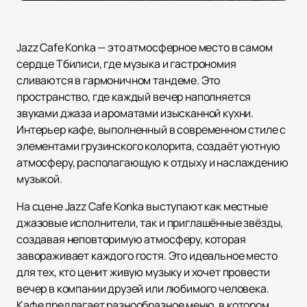
Jazz Cafe Konka — это атмосферное место в самом
сердце Тбилиси, где музыка и гастрономия
сливаются в гармоничном тандеме. Это
пространство, где каждый вечер наполняется
звуками джаза и ароматами изысканной кухни.
Интерьер кафе, выполненный в современном стиле с
элементами грузинского колорита, создаёт уютную
атмосферу, располагающую к отдыху и наслаждению
музыкой.
На сцене Jazz Cafe Konka выступают как местные
джазовые исполнители, так и приглашённые звёзды,
создавая неповторимую атмосферу, которая
завораживает каждого гостя. Это идеальное место
для тех, кто ценит живую музыку и хочет провести
вечер в компании друзей или любимого человека.
Кафе предлагает разнообразное меню, в котором