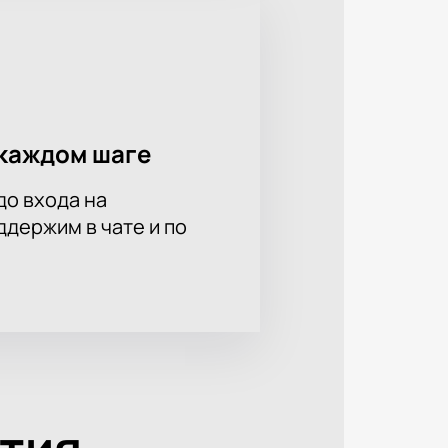
каждом шаге
до входа на
держим в чате и по
тия