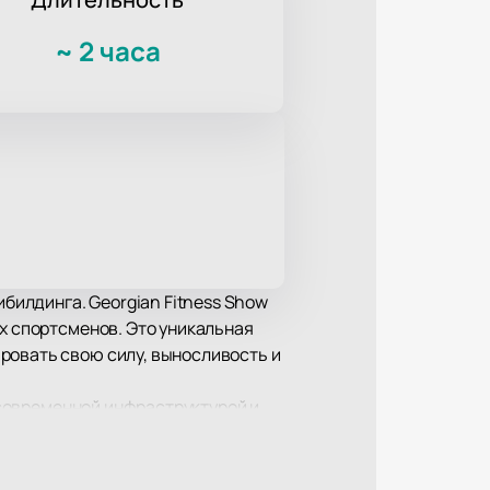
~
2 часа
ибилдинга. Georgian Fitness Show
ых спортсменов. Это уникальная
ровать свою силу, выносливость и
й современной инфраструктурой и
ого масштаба, что делает его
оисходящим на сцене в полной