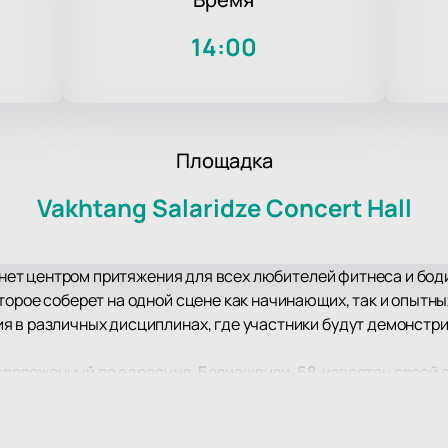
14:00
Площадка
Vakhtang Salaridze Concert Hall
танет центром притяжения для всех любителей фитнеса и бод
торое соберет на одной сцене как начинающих, так и опытн
 в различных дисциплинах, где участники будут демонстри
расположенный по адресу ул. Белиашвили, 68, известен свое
ащен всем необходимым для проведения мероприятий подобн
 Fitness Show. Здесь каждый гость сможет насладиться пр