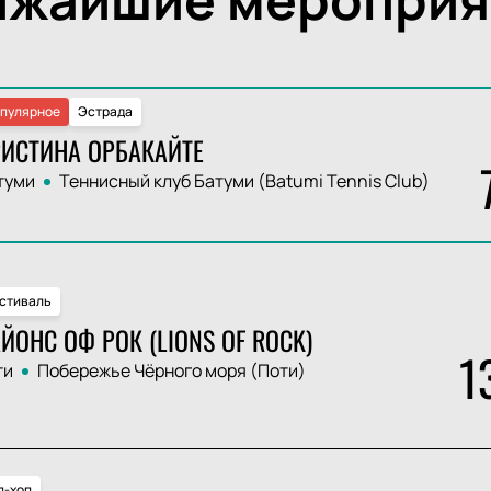
пулярное
Эстрада
ИСТИНА ОРБАКАЙТЕ
туми
Теннисный клуб Батуми (Batumi Tennis Club)
стиваль
ЙОНС ОФ РОК (LIONS OF ROCK)
1
ти
Побережье Чёрного моря (Поти)
п-хоп