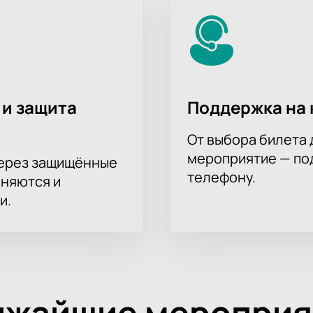
 и защита
Поддержка на 
От выбора билета 
мероприятие — под
через защищённые
телефону.
аняются и
и.
ижайшие мероприя