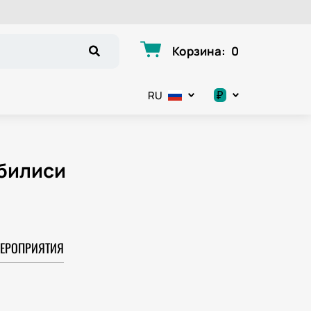
Корзина
:
0
₽
RU
.د.ب
د.إ
Тбилиси
$
€
ЕРОПРИЯТИЯ
ر.ق
ر.ع.