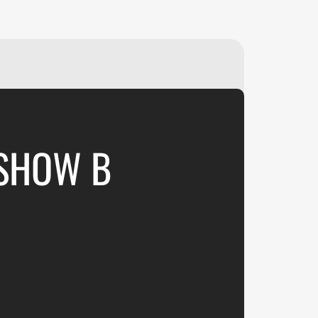
₽
ر.س
£
 SHOW В