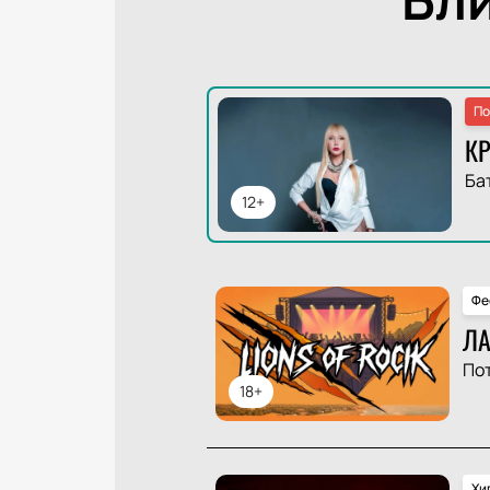
По
КР
Ба
12+
Фе
ЛА
По
18+
Хи