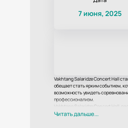
7 июня, 2025
Vakhtang Salaridze Concert Hall с
обещает стать ярким событием, ко
возможность увидеть соревнования
профессионализм.
Vakhtang Salaridze Concert Hall, 
комфортом для зрителей. Зал осн
Читать дальше...
идеальной площадкой для Georgian
мере.