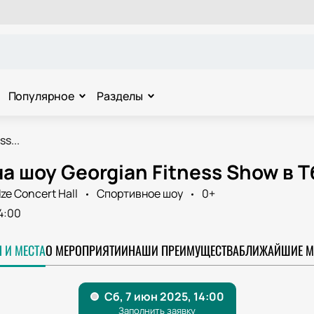
Популярное
Разделы
s...
а шоу Georgian Fitness Show в 
ze Concert Hall
Спортивное шоу
0+
4:00
 И МЕСТА
О МЕРОПРИЯТИИ
НАШИ ПРЕИМУЩЕСТВА
БЛИЖАЙШИЕ М