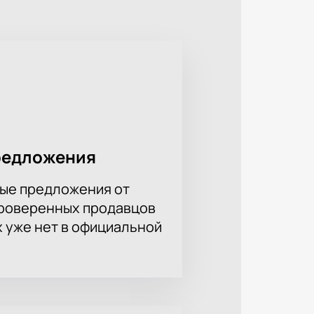
ess Show — это не только
несе и бодибилдинге, а также
 можно уже сейчас — не
 и интересом. Чтобы обеспечить
ее. Ждем вас на Georgian Fitness
редложения
ые предложения от
проверенных продавцов
х уже нет в официальной