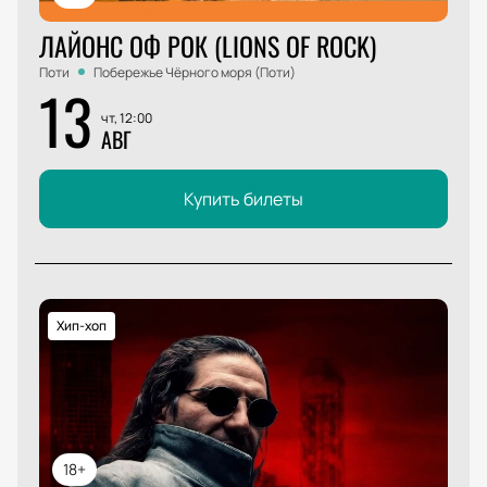
ЛАЙОНС ОФ РОК (LIONS OF ROCK)
Поти
Побережье Чёрного моря (Поти)
13
чт, 12:00
АВГ
Купить билеты
Хип-хоп
18+