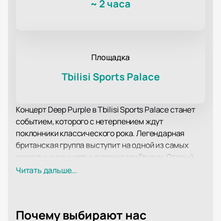
~
2 часа
Площадка
Tbilisi Sports Palace
Концерт Deep Purple в Tbilisi Sports Palace станет
событием, которого с нетерпением ждут
поклонники классического рока. Легендарная
британская группа выступит на одной из самых
известных концертных площадок Грузии. Старый
Дворец Спорта, расположенный в центре Тбилиси,
Читать дальше...
известен своей богатой историей и уникальной
атмосферой, что делает его идеальным местом
для встречи с музыкальными иконами.
Почему выбирают нас
Deep Purple, образованная в 1968 году, является