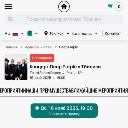
0
Концерт
К
₽
Тбилиси
RU
Календарь
Главная
Афиша и Билеты
Deep Purple
Популярное
Концерт Deep Purple в Тбилиси
Tbilisi Sports Palace
Рок
12+
16 нояб. 2025
19:00
МЕРОПРИЯТИИ
НАШИ ПРЕИМУЩЕСТВА
БЛИЖАЙШИЕ МЕРОПРИЯТИЯ