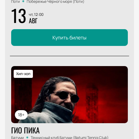
Поти
Побережье Чёрного моря (Поти)
13
чт, 12:00
АВГ
Купить билеты
Хип-хоп
18+
ГИО ПИКА
Батуми
Теннисный клуб Батуми (Batumi Tennis Club)