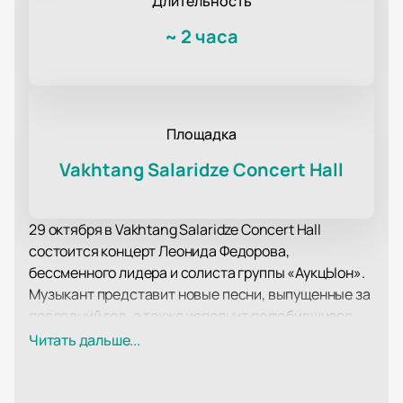
Длительность
~
2 часа
Площадка
Vakhtang Salaridze Concert Hall
29 октября в Vakhtang Salaridze Concert Hall
состоится концерт Леонида Федорова,
бессменного лидера и солиста группы «АукцЫон».
Музыкант представит новые песни, выпущенные за
последний год, а также исполнит полюбившиеся
сольные и групповые произведения «АукцЫон».
Читать дальше...
Это событие станет значимым для всех
поклонников творчества Леонида Федорова.
Vakhtang Salaridze Concert Hall, расположенный в