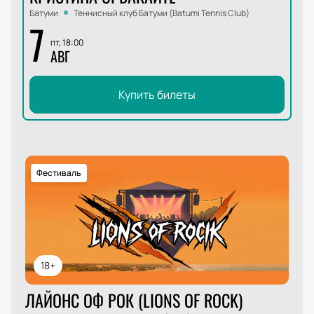
Батуми
Теннисный клуб Батуми (Batumi Tennis Club)
7
пт, 18:00
АВГ
Купить билеты
Фестиваль
18+
ЛАЙОНС ОФ РОК (LIONS OF ROCK)