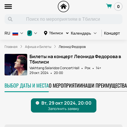
0
Концерт
К
₽
Тбилиси
RU
Календарь
Главная
Афиша и Билеты
Леонид Федоров
Билеты на концерт Леонида Федорова в
Тбилиси
Vakhtang Salaridze Concert Hall
Рок
14+
29 окт. 2024
20:00
ВЫБОР ДАТЫ И МЕСТА
О МЕРОПРИЯТИИ
НАШИ ПРЕИМУЩЕСТВА