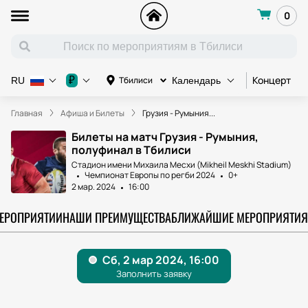
0
Концерт
К
₽
Тбилиси
RU
Календарь
Главная
Афиша и Билеты
Грузия - Румыния...
Билеты на матч Грузия - Румыния,
полуфинал в Тбилиси
Стадион имени Михаила Месхи (Mikheil Meskhi Stadium)
Чемпионат Европы по регби 2024
0+
2 мар. 2024
16:00
МЕРОПРИЯТИИ
НАШИ ПРЕИМУЩЕСТВА
БЛИЖАЙШИЕ МЕРОПРИЯТИЯ