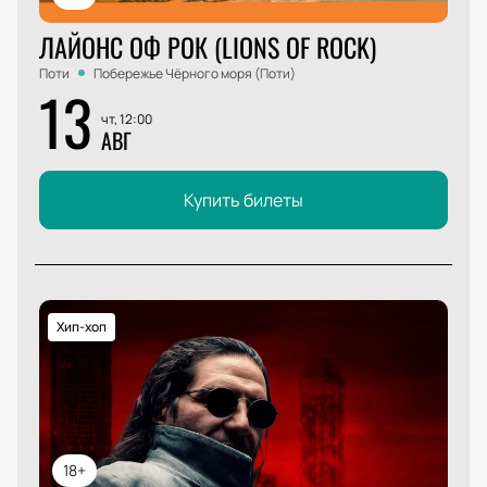
ЛАЙОНС ОФ РОК (LIONS OF ROCK)
Поти
Побережье Чёрного моря (Поти)
13
чт, 12:00
АВГ
Купить билеты
Хип-хоп
18+