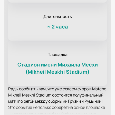
Длительность
~
2 часа
Площадка
Стадион имени Михаила Месхи
(Mikheil Meskhi Stadium)
Рады сообщить вам, что уже совсем скоро в Matche
Mikheil Meskhi Stadium состоится полуфинальный
матч по регби между сборными Грузии и Румынии!
Это событие не только соберет на одной площадке
лучших представителей регбийного мира, но и