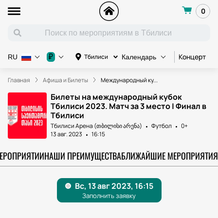
0
Концерт
К
₽
Тбилиси
RU
Календарь
Главная
Афиша и Билеты
Международный ку...
Билеты на международный кубок
Тбилиси 2023. Матч за 3 место | Финал в
Тбилиси
Тбилиси Арена (თბილისი არენა)
Футбол
0+
13 авг. 2023
16:15
МЕРОПРИЯТИИ
НАШИ ПРЕИМУЩЕСТВА
БЛИЖАЙШИЕ МЕРОПРИЯТИЯ