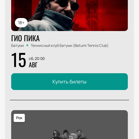
18+
ГИО ПИКА
Батуми
Теннисный клуб Батуми (Batumi Tennis Club)
15
сб, 20:00
АВГ
Купить билеты
Рок