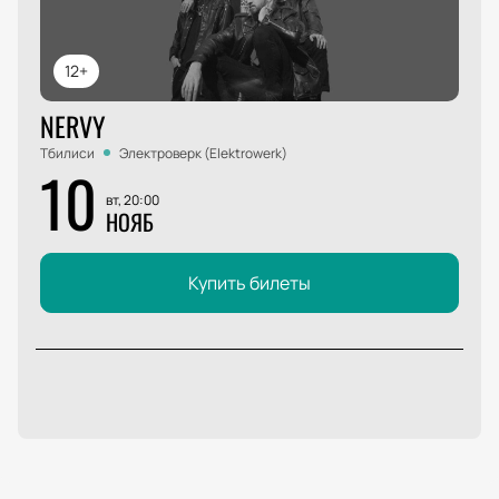
12+
NERVY
Тбилиси
Электроверк (Elektrowerk)
10
вт, 20:00
НОЯБ
Купить билеты