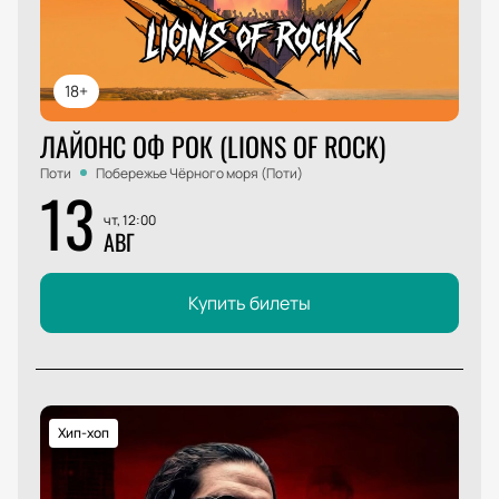
18+
ЛАЙОНС ОФ РОК (LIONS OF ROCK)
Поти
Побережье Чёрного моря (Поти)
13
чт, 12:00
АВГ
Купить билеты
Хип-хоп