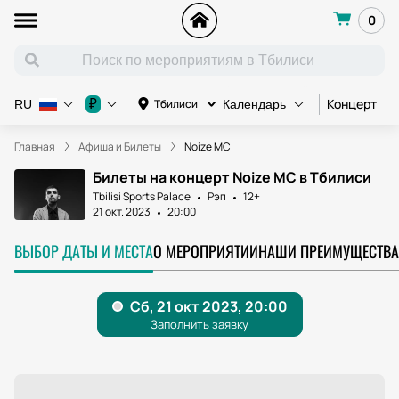
0
Концерт
К
₽
Тбилиси
RU
Календарь
Главная
Афиша и Билеты
Noize MC
Билеты на концерт Noize MC в Тбилиси
Tbilisi Sports Palace
Рэп
12+
21 окт. 2023
20:00
ВЫБОР ДАТЫ И МЕСТА
О МЕРОПРИЯТИИ
НАШИ ПРЕИМУЩЕСТВА