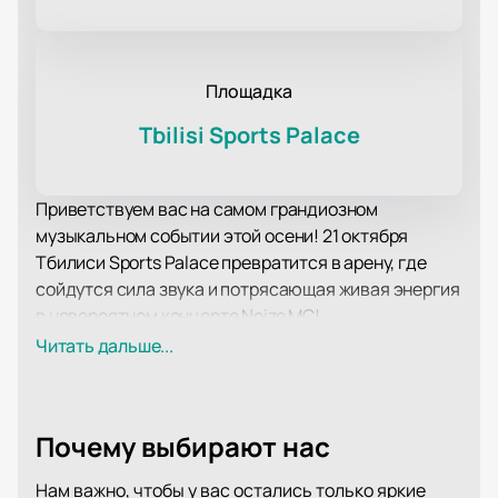
Площадка
Tbilisi Sports Palace
Приветствуем вас на самом грандиозном
музыкальном событии этой осени! 21 октября
Тбилиси Sports Palace превратится в арену, где
сойдутся сила звука и потрясающая живая энергия
в невероятном концерте Noize MC!
Приготовьтесь к незабываемому музыкальному
Читать дальше...
путешествию, в котором каждая нота будет
разбивать сердце и пробуждать душу. Noize MC -
это искусство передвигать границы, вдохновлять и
Почему выбирают нас
поднимать настроение своим потрясающим
исполнением и лирикой, которая резонирует с
Нам важно, чтобы у вас остались только яркие