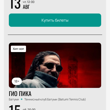
13
чт, 12:00
АВГ
Купить билеты
Хип-хоп
18+
ГИО ПИКА
Батуми
Теннисный клуб Батуми (Batumi Tennis Club)
сб, 20:00