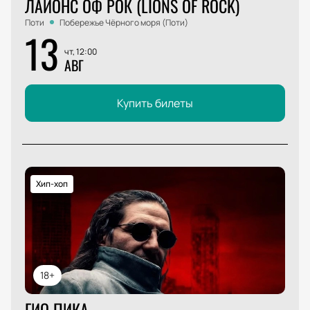
ЛАЙОНС ОФ РОК (LIONS OF ROCK)
Поти
Побережье Чёрного моря (Поти)
13
чт, 12:00
АВГ
Купить билеты
Хип-хоп
18+
ГИО ПИКА