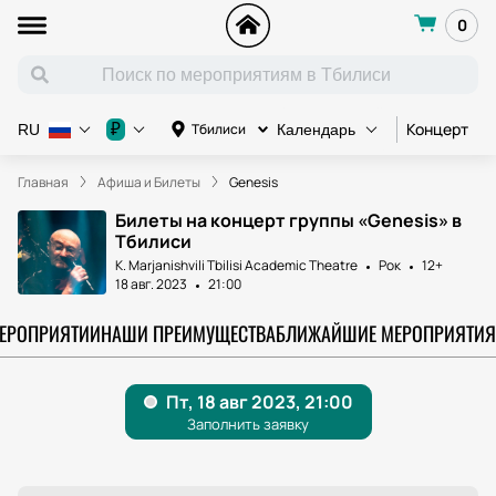
0
Концерт
К
₽
Тбилиси
RU
Календарь
Главная
Афиша и Билеты
Genesis
Билеты на концерт группы «Genesis» в
Тбилиси
K. Marjanishvili Tbilisi Academic Theatre
Рок
12+
18 авг. 2023
21:00
МЕРОПРИЯТИИ
НАШИ ПРЕИМУЩЕСТВА
БЛИЖАЙШИЕ МЕРОПРИЯТИЯ