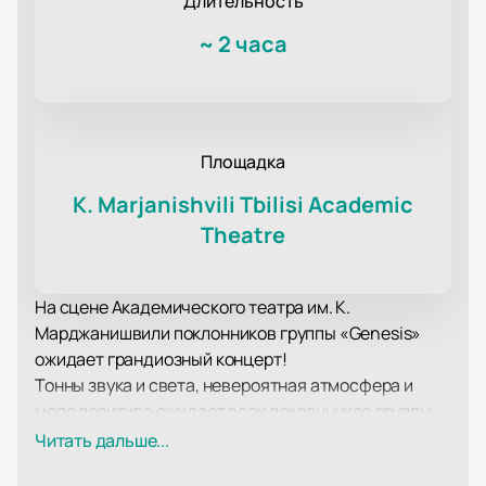
Длительность
~
2 часа
Площадка
K. Marjanishvili Tbilisi Academic
Theatre
На сцене Академического театра им. К.
Марджанишвили поклонников группы «Genesis»
ожидает грандиозный концерт!
Тонны звука и света, невероятная атмосфера и
море позитива ожидает всех поклонников группы
«Genesis»!
Читать дальше...
Как всегда, музыканты порадуют поклонников