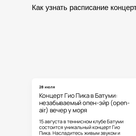
Да. На нашем сайте представлен вы
Как узнать расписание концер
Грузии. После оформления заказа 
Информация о новых мероприятиях
концертами, выбрать интересующее
28 июля
Концерт Гио Пика в Батуми:
незабываемый опен-эйр (open-
air) вечер у моря
15 августа в теннисном клубе Батуми
состоится уникальный концерт Гио
Пика. Насладитесь живым звуком и