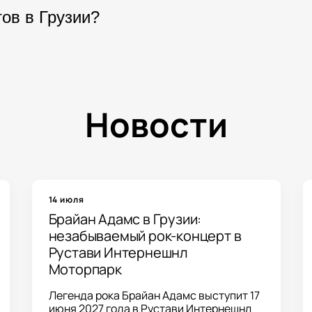
бор концертов, спектаклей и других событий,
тов в Грузии?
электронные билеты поступают покупателю в 
 регулярно обновляется. На странице афиши 
 событие и посмотреть доступные даты пров
Новости
14 июля
Брайан Адамс в Грузии:
незабываемый рок-концерт в
Рустави Интернешнл
Моторпарк
Легенда рока Брайан Адамс выступит 17
июня 2027 года в Рустави Интернешнл