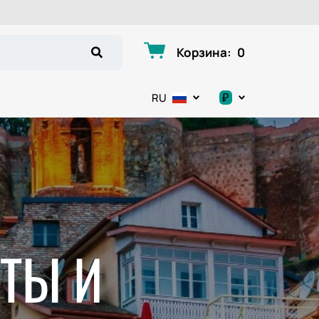
Корзина
:
0
₽
RU
.د.ب
د.إ
$
€
ТЫ И
ر.ق
ر.ع.