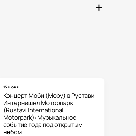
 проходящих в разных городах
удобном формате.
можно ознакомиться с ближайшими
едения.
15 июня
Концерт Моби (Moby) в Рустави
Интернешнл Моторпарк
(Rustavi International
Motorpark): Музыкальное
событие года под открытым
небом