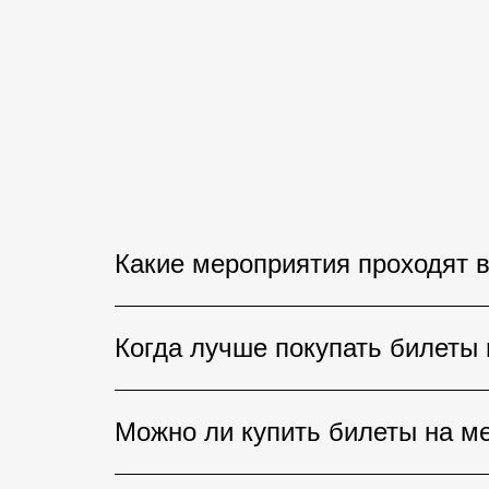
Какие мероприятия проходят в
В Грузии регулярно проходят конц
Когда лучше покупать билеты 
спортивные соревнования, стендап
Тбилиси, Батуми и на популярных к
Если речь идет о концертах извес
Можно ли купить билеты на ме
рекомендуется заранее. На наибол
проведения.