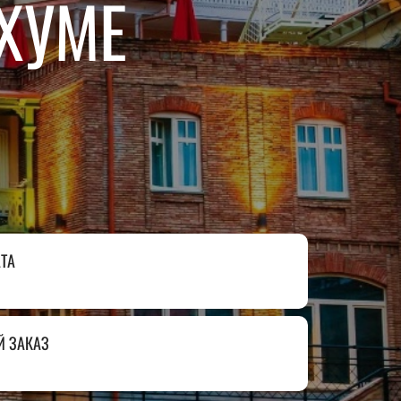
ХУМЕ
₽
ر.س
£
ТА
Й ЗАКАЗ