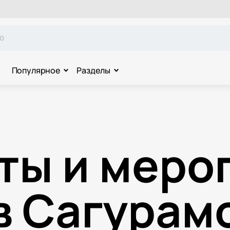
Популярное
Разделы
ты и меро
в Сагурам