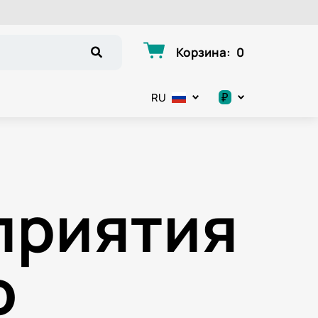
Корзина
:
0
₽
RU
.د.ب
د.إ
приятия
$
€
о
ر.ق
ر.ع.