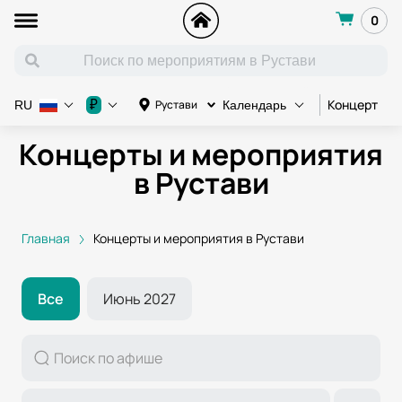
0
Концерт
К
₽
Рустави
RU
Календарь
Концерты и мероприятия
в Рустави
Главная
Концерты и мероприятия в Рустави
Все
Июнь 2027